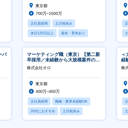
東京都
700万~1500万
正社員採用
土日祝休み
休日120日以上
産休・育休あり
賞与あり
ーバ
マーケティング職（東京）【第二新
＜
卒採用／未経験から大規模案件のマ
経
ーケティングが経験できる／研修充
ホ
株式会社オロ
株
実】
祝
東京都
400万~450万
正社員採用
職種・業界未経験OK
20代におすすめ
土日祝休み
休日120日以上