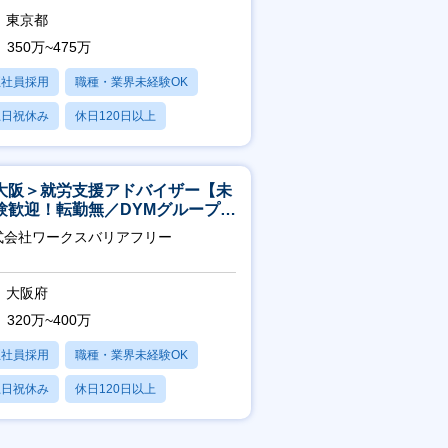
東京都
350万~475万
正社員採用
職種・業界未経験OK
土日祝休み
休日120日以上
産休・育休あり
大阪＞就労支援アドバイザー【未
験歓迎！転勤無／DYMグループ／
スピタリティ高い方歓迎／土日
式会社ワークスバリアフリー
】
大阪府
320万~400万
正社員採用
職種・業界未経験OK
土日祝休み
休日120日以上
産休・育休あり