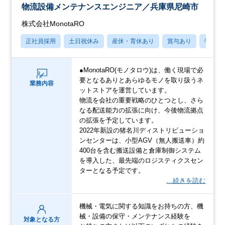
物流設備メンテナンスエンジニア／兵庫県尼崎市
株式会社MonotaRO
正社員採用
土日祝休み
産休・育休あり
賞与あり
学歴不
●MonotaRO(モノタロウ)は、働く現場で必
要となるありとあらゆるモノを取り扱うネ
業務内容
ットストアを運営しています。
物流を会社の重要戦略のひとつとし、さら
なる配送能力の拡張に向け、今後物流拠点
の拡張を予定しています。
2022年新設の猪名川ディストリビューショ
ンセンターは、小型AGV（無人搬送車）約
400台を含む搬送設備と倉庫制御システム
を導入した、最先端のロジスティクスセン
ターとなる予定です。
…続きを読む
機械・電気に関する知識をお持ちの方、機
械・設備の保守・メンテナンス経験を
対象となる方