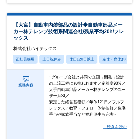
【大宮】自動車内装部品の設計◆自動車部品メー
カー林テレンプ技術系関連会社/残業平均20h/フレ
ックス
株式会社ハイテックス
正社員採用
土日祝休み
休日120日以上
産休・育休あり
~グループ会社と共同で企画→開発→設計
の上流工程にも携われます／定着率98%／
業務内容
大手自動車部品メーカー林テレンプのユー
ザー系SI／
安定した経営基盤◎／年休121日／フルフ
レックス／教育・フォロー体制抜群／住宅
手当や家族手当など福利厚生も充実~
…続きを読む