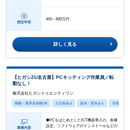
450～800万円
想定年収
詳しく見る
【ヒガシ21/名古屋】PCキッティング作業員／転
勤なし！
株式会社ヒガシトゥエンティワン
職種・業界未経験OK
土日祝休み
産休・育休あり
月残業20
◆PCをはじめとしたICT機器導入の、各種
設定、ソフトウェアのインストールなどの
業務内容