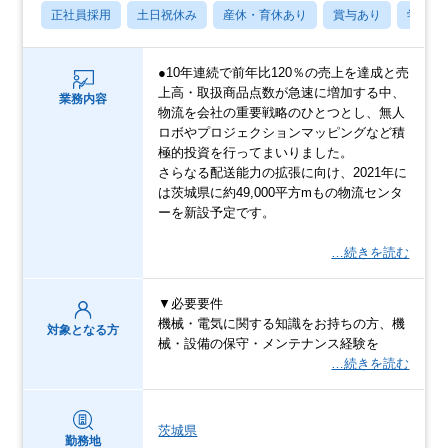
正社員採用
土日祝休み
産休・育休あり
賞与あり
学歴不
●10年連続で前年比120％の売上を達成と売
上高・取扱商品点数が急速に増加する中、
業務内容
物流を会社の重要戦略のひとつとし、無人
ロボやプロジェクションマッピングなど積
極的投資を行ってまいりました。
さらなる配送能力の拡張に向け、2021年に
は茨城県に約49,000平方mもの物流センタ
ーを新設予定です。
…続きを読む
▼必要要件
機械・電気に関する知識をお持ちの方、機
対象となる方
械・設備の保守・メンテナンス経験を
…続きを読む
茨城県
勤務地