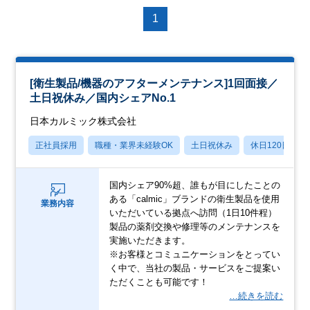
1
[衛生製品/機器のアフターメンテナンス]1回面接／
土日祝休み／国内シェアNo.1
日本カルミック株式会社
正社員採用
職種・業界未経験OK
土日祝休み
休日120日以上
国内シェア90%超、誰もが目にしたことの
ある「calmic」ブランドの衛生製品を使用
業務内容
いただいている拠点へ訪問（1日10件程）
製品の薬剤交換や修理等のメンテナンスを
実施いただきます。
※お客様とコミュニケーションをとってい
く中で、当社の製品・サービスをご提案い
ただくことも可能です！
…続きを読む