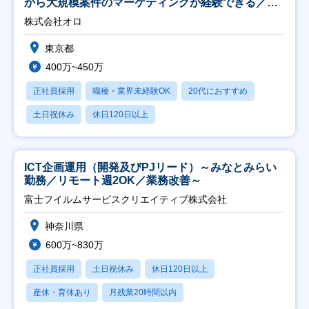
から大規模案件のマーケティングが経験できる／研
修充実】
株式会社オロ
東京都
400万~450万
正社員採用
職種・業界未経験OK
20代におすすめ
土日祝休み
休日120日以上
ICT企画運用（開発及びPJリード）～みなとみらい
勤務／リモート週2OK／業務改善～
富士フイルムサービスクリエイティブ株式会社
神奈川県
600万~830万
正社員採用
土日祝休み
休日120日以上
産休・育休あり
月残業20時間以内