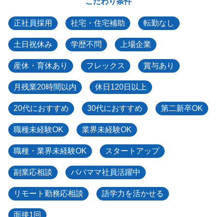
こだわり条件
正社員採用
社宅・住宅補助
転勤なし
土日祝休み
学歴不問
上場企業
産休・育休あり
フレックス
賞与あり
月残業20時間以内
休日120日以上
20代におすすめ
30代におすすめ
第二新卒OK
職種未経験OK
業界未経験OK
職種・業界未経験OK
スタートアップ
副業応相談
パパママ社員活躍中
リモート勤務応相談
語学力を活かせる
面接1回