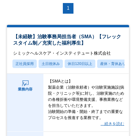
1
【未経験】治験事務局担当者（SMA）【フレック
スタイム制／充実した福利厚生】
シミックヘルスケア・インスティテュート株式会社
正社員採用
土日祝休み
休日120日以上
産休・育休あり
【SMAとは】
製薬企業（治験依頼者）や治験実施施設(病
業務内容
院・クリニック等)に対し、治験実施のため
の各種折衝や環境整備支援、事務業務など
を担当していただきます。
治験開始の準備・開始・終了までの重要な
プロセスを推進する業務です。
…続きを読む