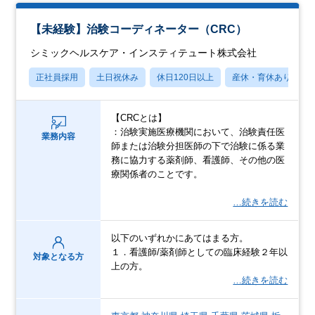
【未経験】治験コーディネーター（CRC）
シミックヘルスケア・インスティテュート株式会社
正社員採用
土日祝休み
休日120日以上
産休・育休あり
【CRCとは】
：治験実施医療機関において、治験責任医
業務内容
師または治験分担医師の下で治験に係る業
務に協力する薬剤師、看護師、その他の医
療関係者のことです。
…続きを読む
以下のいずれかにあてはまる方。
１．看護師/薬剤師としての臨床経験２年以
対象となる方
上の方。
…続きを読む