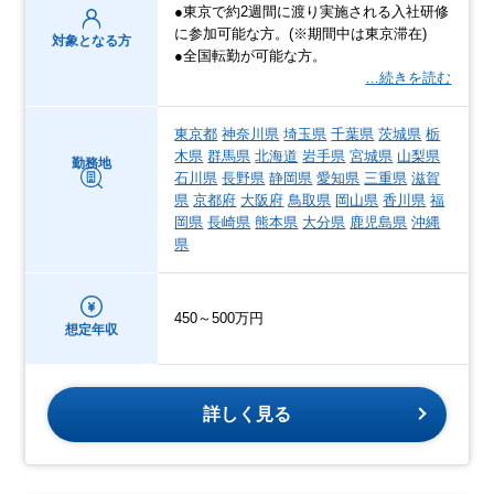
●東京で約2週間に渡り実施される入社研修
に参加可能な方。(※期間中は東京滞在)
対象となる方
●全国転勤が可能な方。
…続きを読む
東京都
神奈川県
埼玉県
千葉県
茨城県
栃
木県
群馬県
北海道
岩手県
宮城県
山梨県
勤務地
石川県
長野県
静岡県
愛知県
三重県
滋賀
県
京都府
大阪府
鳥取県
岡山県
香川県
福
岡県
長崎県
熊本県
大分県
鹿児島県
沖縄
県
450～500万円
想定年収
詳しく見る