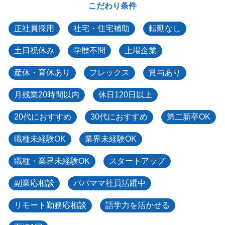
こだわり条件
正社員採用
社宅・住宅補助
転勤なし
土日祝休み
学歴不問
上場企業
産休・育休あり
フレックス
賞与あり
月残業20時間以内
休日120日以上
20代におすすめ
30代におすすめ
第二新卒OK
職種未経験OK
業界未経験OK
職種・業界未経験OK
スタートアップ
副業応相談
パパママ社員活躍中
リモート勤務応相談
語学力を活かせる