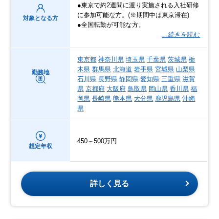
●東京で約2週間に渡り実施される入社研修
に参加可能な方。(※期間中は東京滞在)
対象となる方
●全国転勤が可能な方。
…続きを読む
東京都
神奈川県
埼玉県
千葉県
茨城県
栃
木県
群馬県
北海道
岩手県
宮城県
山梨県
勤務地
石川県
長野県
静岡県
愛知県
三重県
滋賀
県
京都府
大阪府
鳥取県
岡山県
香川県
福
岡県
長崎県
熊本県
大分県
鹿児島県
沖縄
県
450～500万円
想定年収
詳しく見る