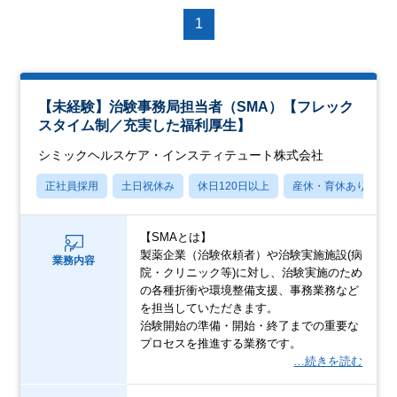
1
【未経験】治験事務局担当者（SMA）【フレック
スタイム制／充実した福利厚生】
シミックヘルスケア・インスティテュート株式会社
正社員採用
土日祝休み
休日120日以上
産休・育休あり
【SMAとは】
製薬企業（治験依頼者）や治験実施施設(病
業務内容
院・クリニック等)に対し、治験実施のため
の各種折衝や環境整備支援、事務業務など
を担当していただきます。
治験開始の準備・開始・終了までの重要な
プロセスを推進する業務です。
…続きを読む