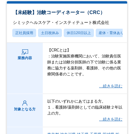
【未経験】治験コーディネーター（CRC）
シミックヘルスケア・インスティテュート株式会社
正社員採用
土日祝休み
休日120日以上
産休・育休あり
【CRCとは】
：治験実施医療機関において、治験責任医
業務内容
師または治験分担医師の下で治験に係る業
務に協力する薬剤師、看護師、その他の医
療関係者のことです。
…続きを読む
以下のいずれかにあてはまる方。
１．看護師/薬剤師としての臨床経験２年以
対象となる方
上の方。
…続きを読む