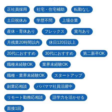
正社員採用
社宅・住宅補助
転勤なし
土日祝休み
学歴不問
上場企業
産休・育休あり
フレックス
賞与あり
月残業20時間以内
休日120日以上
20代におすすめ
30代におすすめ
第二新卒OK
職種未経験OK
業界未経験OK
職種・業界未経験OK
スタートアップ
副業応相談
パパママ社員活躍中
リモート勤務応相談
語学力を活かせる
面接1回