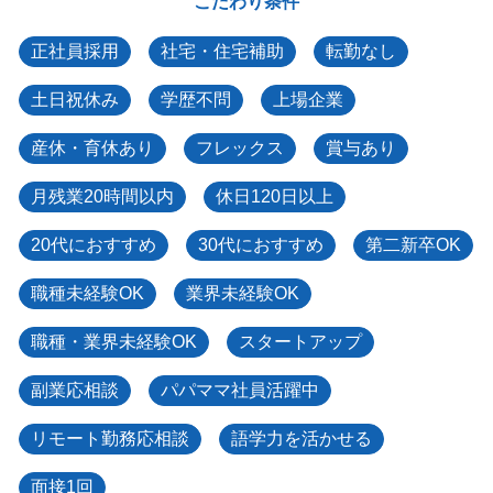
こだわり条件
正社員採用
社宅・住宅補助
転勤なし
土日祝休み
学歴不問
上場企業
産休・育休あり
フレックス
賞与あり
月残業20時間以内
休日120日以上
20代におすすめ
30代におすすめ
第二新卒OK
職種未経験OK
業界未経験OK
職種・業界未経験OK
スタートアップ
副業応相談
パパママ社員活躍中
リモート勤務応相談
語学力を活かせる
面接1回