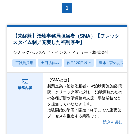
1
【未経験】治験事務局担当者（SMA）【フレック
スタイム制／充実した福利厚生】
シミックヘルスケア・インスティテュート株式会社
正社員採用
土日祝休み
休日120日以上
産休・育休あり
【SMAとは】
製薬企業（治験依頼者）や治験実施施設(病
業務内容
院・クリニック等)に対し、治験実施のため
の各種折衝や環境整備支援、事務業務など
を担当していただきます。
治験開始の準備・開始・終了までの重要な
プロセスを推進する業務です。
…続きを読む