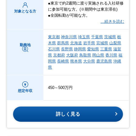
●東京で約2週間に渡り実施される入社研修
に参加可能な方。(※期間中は東京滞在)
対象となる方
●全国転勤が可能な方。
…続きを読む
東京都
神奈川県
埼玉県
千葉県
茨城県
栃
木県
群馬県
北海道
岩手県
宮城県
山梨県
勤務地
石川県
長野県
静岡県
愛知県
三重県
滋賀
県
京都府
大阪府
鳥取県
岡山県
香川県
福
岡県
長崎県
熊本県
大分県
鹿児島県
沖縄
県
450～500万円
想定年収
詳しく見る