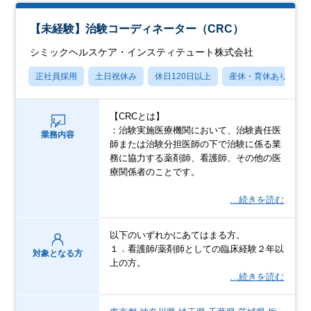
【未経験】治験コーディネーター（CRC）
シミックヘルスケア・インスティテュート株式会社
正社員採用
土日祝休み
休日120日以上
産休・育休あり
【CRCとは】
：治験実施医療機関において、治験責任医
業務内容
師または治験分担医師の下で治験に係る業
務に協力する薬剤師、看護師、その他の医
療関係者のことです。
…続きを読む
以下のいずれかにあてはまる方。
１．看護師/薬剤師としての臨床経験２年以
対象となる方
上の方。
…続きを読む