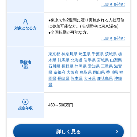
…続きを読む
●東京で約2週間に渡り実施される入社研修
に参加可能な方。(※期間中は東京滞在)
対象となる方
●全国転勤が可能な方。
…続きを読む
東京都
神奈川県
埼玉県
千葉県
茨城県
栃
木県
群馬県
北海道
岩手県
宮城県
山梨県
勤務地
石川県
長野県
静岡県
愛知県
三重県
滋賀
県
京都府
大阪府
鳥取県
岡山県
香川県
福
岡県
長崎県
熊本県
大分県
鹿児島県
沖縄
県
450～500万円
想定年収
詳しく見る