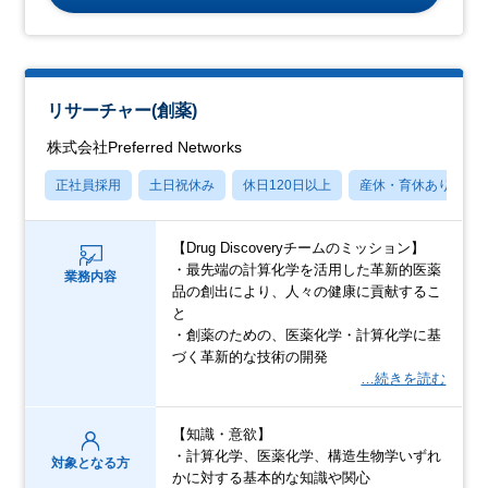
リサーチャー(創薬)
株式会社Preferred Networks
正社員採用
土日祝休み
休日120日以上
産休・育休あり
【Drug Discoveryチームのミッション】
・最先端の計算化学を活用した革新的医薬
業務内容
品の創出により、人々の健康に貢献するこ
と
・創薬のための、医薬化学・計算化学に基
づく革新的な技術の開発
…続きを読む
【知識・意欲】
・計算化学、医薬化学、構造生物学いずれ
対象となる方
かに対する基本的な知識や関心