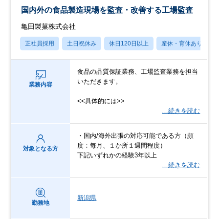
国内外の食品製造現場を監査・改善する工場監査
亀田製菓株式会社
正社員採用
土日祝休み
休日120日以上
産休・育休あり
食品の品質保証業務、工場監査業務を担当
いただきます。
業務内容
<<具体的には>>
…続きを読む
・国内/海外出張の対応可能である方（頻
度：毎月、１か所１週間程度）
対象となる方
下記いずれかの経験3年以上
…続きを読む
新潟県
勤務地