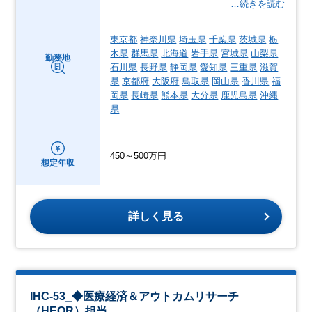
…続きを読む
東京都
神奈川県
埼玉県
千葉県
茨城県
栃
木県
群馬県
北海道
岩手県
宮城県
山梨県
勤務地
石川県
長野県
静岡県
愛知県
三重県
滋賀
県
京都府
大阪府
鳥取県
岡山県
香川県
福
岡県
長崎県
熊本県
大分県
鹿児島県
沖縄
県
450～500万円
想定年収
詳しく見る
IHC-53_◆医療経済＆アウトカムリサーチ
（HEOR）担当