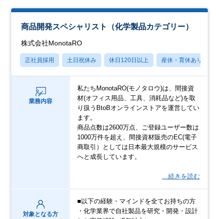
商品開発スペシャリスト（化学製品カテゴリー）
株式会社MonotaRO
正社員採用
土日祝休み
休日120日以上
産休・育休あり
私たちMonotaRO(モノタロウ)は、間接資
材(オフィス用品、工具、消耗品など)を取
業務内容
り扱うBtoBオンラインストアを運営してい
ます。
商品点数は2600万点、ご登録ユーザー数は
1000万件を超え、間接資材販売のEC(電子
商取引）としては日本最大規模のサービス
へと成長しています。
…続きを読む
■以下の経験・マインドを全てお持ちの方
・化学業界で自社製品を研究・開発・設計
対象となる方