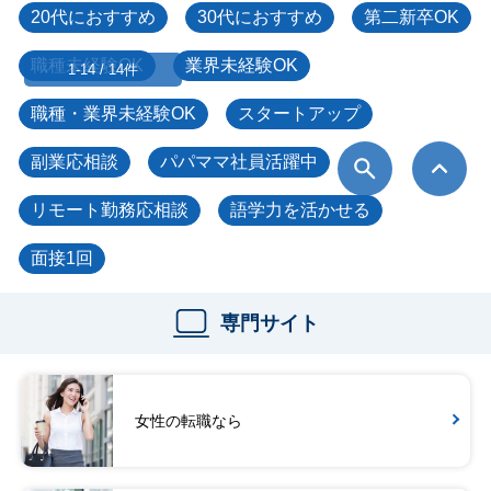
20代におすすめ
30代におすすめ
第二新卒OK
職種未経験OK
業界未経験OK
1-14 / 14件
職種・業界未経験OK
スタートアップ
副業応相談
パパママ社員活躍中
リモート勤務応相談
語学力を活かせる
面接1回
専門サイト
女性の転職なら