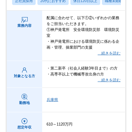
正社員採用
20代におすすめ
休日120日以上
職種未経験OK
配属に合わせて、以下①②いずれかの業務
をご担当いただきます。
業務内容
①神戸発電所 安全環境防災部 環境防災
室
・神戸発電所における環境防災に係わる企
画・管理、操業部門の支援
…続きを読む
・第二新卒（社会人経験3年目まで）の方
・高専卒以上で機械専攻出身の方
対象となる方
…続きを読む
兵庫県
勤務地
610～1120万円
想定年収