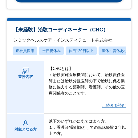
【未経験】治験コーディネーター（CRC）
シミックヘルスケア・インスティテュート株式会社
正社員採用
土日祝休み
休日120日以上
産休・育休あり
【CRCとは】
：治験実施医療機関において、治験責任医
業務内容
師または治験分担医師の下で治験に係る業
務に協力する薬剤師、看護師、その他の医
療関係者のことです。
…続きを読む
以下のいずれかにあてはまる方。
１．看護師/薬剤師としての臨床経験２年以
対象となる方
上の方。