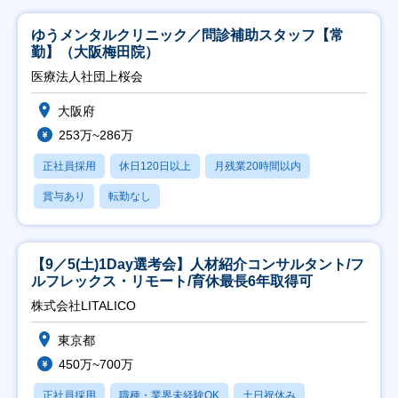
ゆうメンタルクリニック／問診補助スタッフ【常
勤】（大阪梅田院）
医療法人社団上桜会
大阪府
253万~286万
正社員採用
休日120日以上
月残業20時間以内
賞与あり
転勤なし
【9／5(土)1Day選考会】人材紹介コンサルタント/フ
ルフレックス・リモート/育休最長6年取得可
株式会社LITALICO
東京都
450万~700万
正社員採用
職種・業界未経験OK
土日祝休み