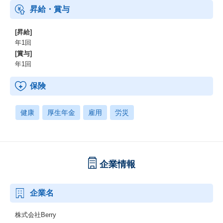
昇給・賞与
[昇給]
年1回
[賞与]
年1回
保険
健康
厚生年金
雇用
労災
企業情報
企業名
株式会社Berry