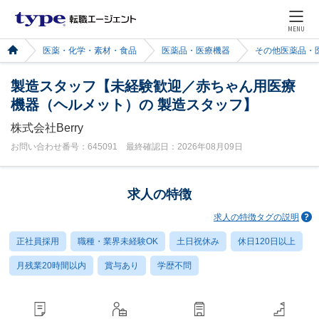
MENU
医薬・化学・素材・食品
医薬品・医療機器
その他医薬品・
製造スタッフ【未経験歓迎／赤ちゃん用医療
機器（ヘルメット）の 製造スタッフ】
株式会社Berry
お問い合わせ番号：645091 最終確認日：2026年08月09日
求人の特徴
求人の特徴タグの説明
正社員採用
職種・業界未経験OK
土日祝休み
休日120日以上
月残業20時間以内
賞与あり
学歴不問