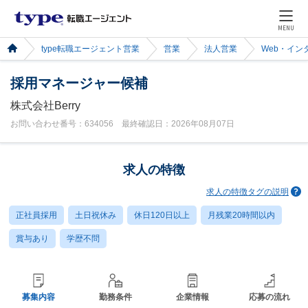
MENU
type転職エージェント営業
営業
法人営業
Web・イン
採用マネージャー候補
株式会社Berry
お問い合わせ番号：634056 最終確認日：2026年08月07日
求人の特徴
求人の特徴タグの説明
正社員採用
土日祝休み
休日120日以上
月残業20時間以内
賞与あり
学歴不問
募集内容
勤務条件
企業情報
応募の流れ