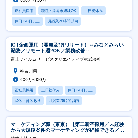
600万~730万
正社員採用
職種・業界未経験OK
土日祝休み
休日120日以上
月残業20時間以内
ICT企画運用（開発及びPJリード）～みなとみらい
勤務／リモート週2OK／業務改善～
富士フイルムサービスクリエイティブ株式会社
神奈川県
600万~830万
正社員採用
土日祝休み
休日120日以上
産休・育休あり
月残業20時間以内
マーケティング職（東京）【第二新卒採用／未経験
から大規模案件のマーケティングが経験できる／研
修充実】