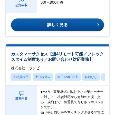
500～1000万円
想定年収
詳しく見る
カスタマーサクセス【週4リモート可能／フレック
スタイム制度あり／お問い合わせ対応業務】
株式会社トランビ
正社員採用
土日祝休み
休日120日以上
転勤なし
フレッ
■M&A・事業承継に悩む中小企業オーナー
に対して、相談対応から売却の支援、交
業務内容
渉・成約まで一気通貫で寄り添うポジショ
ンです。
売り手と買い手をマッチングさせる非常に