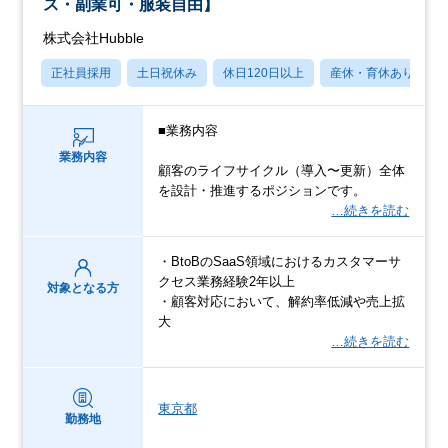
ス・副業可・服装自由】
株式会社Hubble
正社員採用
土日祝休み
休日120日以上
産休・育休あり
■業務内容
業務内容
顧客のライフサイクル（導入〜更新）全体
を設計・推進するポジションです。
…続きを読む
・BtoBのSaaS領域におけるカスタマーサ
クセス業務経験2年以上
対象となる方
・顧客対応において、解約率低減や売上拡
大
…続きを読む
東京都
勤務地