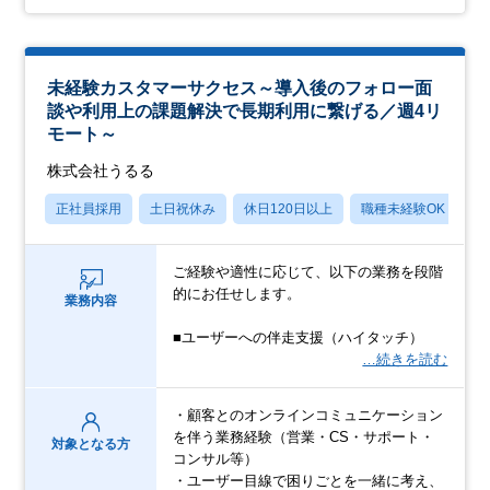
未経験カスタマーサクセス～導入後のフォロー面
談や利用上の課題解決で長期利用に繋げる／週4リ
モート～
株式会社うるる
正社員採用
土日祝休み
休日120日以上
職種未経験OK
産
ご経験や適性に応じて、以下の業務を段階
的にお任せします。
業務内容
■ユーザーへの伴走支援（ハイタッチ）
…続きを読む
・顧客とのオンラインコミュニケーション
を伴う業務経験（営業・CS・サポート・
対象となる方
コンサル等）
・ユーザー目線で困りごとを一緒に考え、