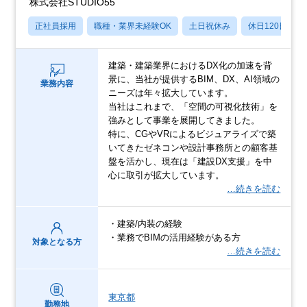
株式会社STUDIO55
正社員採用
職種・業界未経験OK
土日祝休み
休日120日以上
建築・建築業界におけるDX化の加速を背
景に、当社が提供するBIM、DX、AI領域の
業務内容
ニーズは年々拡大しています。
当社はこれまで、「空間の可視化技術」を
強みとして事業を展開してきました。
特に、CGやVRによるビジュアライズで築
いてきたゼネコンや設計事務所との顧客基
盤を活かし、現在は「建設DX支援」を中
心に取引が拡大しています。
…続きを読む
・建築/内装の経験
・業務でBIMの活用経験がある方
対象となる方
…続きを読む
東京都
勤務地