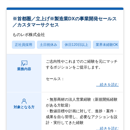
※首都圏／立上げ※製造業DXの事業開発セールス
／カスタマーサクセス
ものレボ株式会社
正社員採用
土日祝休み
休日120日以上
業界未経験OK
産
ご志向性やこれまでのご経験を元にマッチ
するポジションをご提示します。
業務内容
セールス：
…続きを読む
・無形商材の法人営業経験（新規開拓経験
がある方歓迎）
対象となる方
・数値目標や計画に対して、進捗・案件・
成果を自ら管理し、必要なアクションを設
計・実行してきた経験
…続きを読む