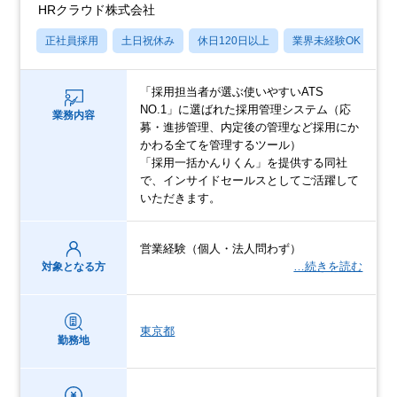
HRクラウド株式会社
正社員採用
土日祝休み
休日120日以上
業界未経験OK
産
「採用担当者が選ぶ使いやすいATS
NO.1」に選ばれた採用管理システム（応
業務内容
募・進捗管理、内定後の管理など採用にか
かわる全てを管理するツール）
「採用一括かんりくん」を提供する同社
で、インサイドセールスとしてご活躍して
いただきます。
営業経験（個人・法人問わず）
…続きを読む
対象となる方
東京都
勤務地