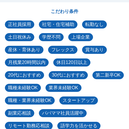
こだわり条件
正社員採用
社宅・住宅補助
転勤なし
土日祝休み
学歴不問
上場企業
産休・育休あり
フレックス
賞与あり
月残業20時間以内
休日120日以上
20代におすすめ
30代におすすめ
第二新卒OK
職種未経験OK
業界未経験OK
職種・業界未経験OK
スタートアップ
副業応相談
パパママ社員活躍中
リモート勤務応相談
語学力を活かせる