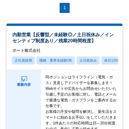
1
内勤営業【反響型／未経験◎／土日祝休み／イン
センティブ制度あり／残業20時間程度】
ポート株式会社
正社員採用
職種・業界未経験OK
土日祝休み
休日120日以上
同ポジションはライフライン（電気・ガ
ス）見直しアドバイザーを募集します！
業務内容
Webサイトや広告からお問合せいただいた
引越し予定のお客様に対し、電話とメール
で最適な電気・ガスプランをご案内するお
仕事です。
お客様の不安や疑問を解消し、新生活をス
マートに始めるお手伝いをしていただきま
す。1件あたりの対応時間は15～20分程度
なので、集中して取り組めます。