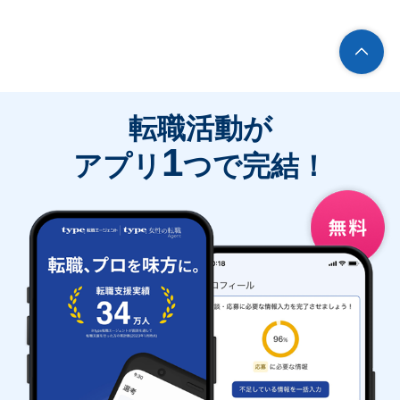
転職活動が
1
アプリ
つで完結！