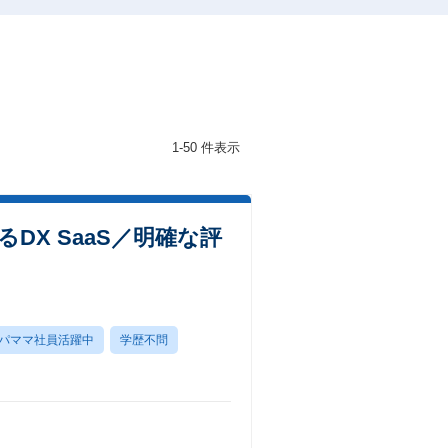
1-50 件表示
X SaaS／明確な評
パママ社員活躍中
学歴不問