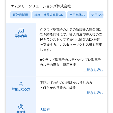
エムスリーソリューションズ株式会社
正社員採用
職種・業界未経験OK
土日祝休み
休日120日以上
クラウド型電⼦カルテの新規導⼊数全国1
位を誇る同社にて、導⼊時及び導⼊後の⽀
業務内容
援をワンストップで提供し顧客のDX推進
を⽀援する、カスタマーサクセス職を募集
します。
■クラウド型電子カルテやオンプレ型電子
カルテの導入、運用支援
…続きを読む
下記いずれかのご経験をお持ちの方
・何らかの営業のご経験
対象となる方
…続きを読む
大阪府
勤務地