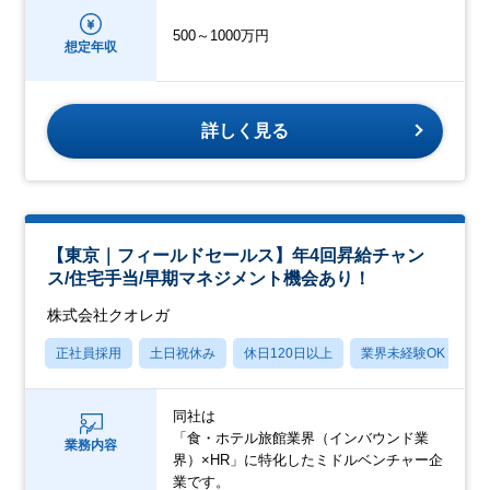
500～1000万円
想定年収
詳しく見る
【東京｜フィールドセールス】年4回昇給チャン
ス/住宅手当/早期マネジメント機会あり！
株式会社クオレガ
正社員採用
土日祝休み
休日120日以上
業界未経験OK
産
同社は
「食・ホテル旅館業界（インバウンド業
業務内容
界）×HR」に特化したミドルベンチャー企
業です。