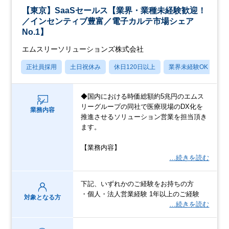
【東京】SaaSセールス【業界・業種未経験歓迎！
／インセンティブ豊富／電子カルテ市場シェア
No.1】
エムスリーソリューションズ株式会社
正社員採用
土日祝休み
休日120日以上
業界未経験OK
産
◆国内における時価総額約5兆円のエムス
リーグループの同社で医療現場のDX化を
業務内容
推進させるソリューション営業を担当頂き
ます。
【業務内容】
…続きを読む
下記、いずれかのご経験をお持ちの方
・個人・法人営業経験 1年以上のご経験
対象となる方
…続きを読む