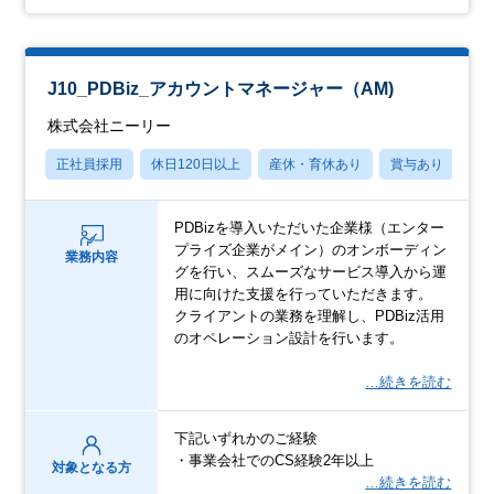
J10_PDBiz_アカウントマネージャー（AM)
株式会社ニーリー
正社員採用
休日120日以上
産休・育休あり
賞与あり
学
PDBizを導入いただいた企業様（エンター
プライズ企業がメイン）のオンボーディン
業務内容
グを行い、スムーズなサービス導入から運
用に向けた支援を行っていただきます。
クライアントの業務を理解し、PDBiz活用
のオペレーション設計を行います。
…続きを読む
下記いずれかのご経験
・事業会社でのCS経験2年以上
対象となる方
…続きを読む