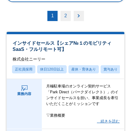
1
2
インサイドセールス【シェア№１のモビリティ
SaaS・フルリモート可】
株式会社ニーリー
正社員採用
休日120日以上
産休・育休あり
賞与あり
パ
月極駐車場のオンライン契約サービス
「Park Direct（パークダイレクト）」のイ
業務内容
ンサイドセールスを担い、事業成長を牽引
いただくことがミッションです
▽業務概要
…続きを読む