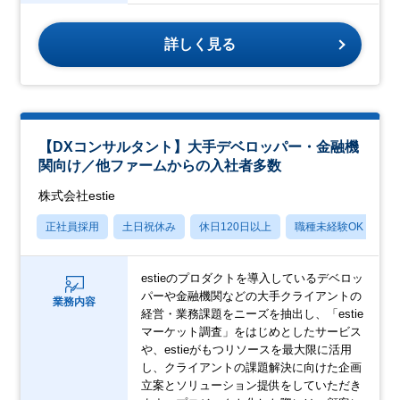
詳しく見る
【DXコンサルタント】大手デベロッパー・金融機
関向け／他ファームからの入社者多数
株式会社estie
正社員採用
土日祝休み
休日120日以上
職種未経験OK
月
estieのプロダクトを導入しているデベロッ
パーや金融機関などの大手クライアントの
業務内容
経営・業務課題をニーズを抽出し、「estie
マーケット調査」をはじめとしたサービス
や、estieがもつリソースを最大限に活用
し、クライアントの課題解決に向けた企画
立案とソリューション提供をしていただき