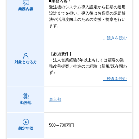
■業務内容：
受注後のシステム導入設定から初期の運用
業務内容
設計までを担い、導入後はお客様の課題解
決や活用度向上のための支援・提案を行い
ます。
…続きを読む
【必須要件】
・法人営業経験3年以上もしくは顧客の業
対象となる方
務改善提案／推進のご経験（新規/既存問わ
ず）
…続きを読む
東京都
勤務地
500～700万円
想定年収