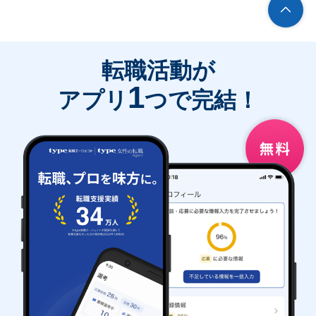
転職活動が
1
アプリ
つで完結！