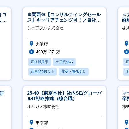
介コ
※関西※【コンサルティングセール
＜
リモ
ス】キャリアチェンジ可！／自社サ
経
ービス『シェアフル』の営業
ホ
シェアフル株式会社
株
祝
大阪府
400万~571万
正社員採用
土日祝休み
休日120日以上
産休・育休あり
賞与あり
東証
25-40【東京本社】社内SE/グローバ
マ
ルIT戦略推進（総合職）
卒
ー
オルガノ株式会社
株
実
東京都