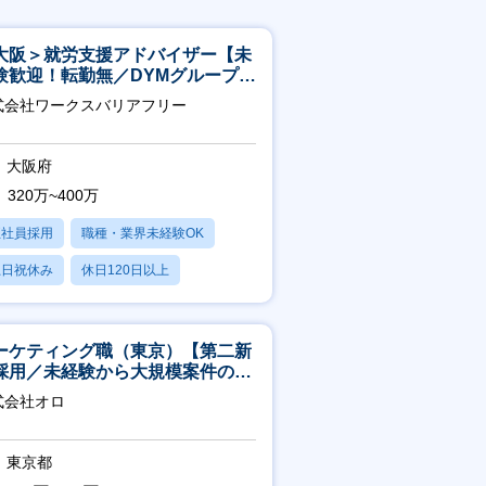
大阪＞就労支援アドバイザー【未
験歓迎！転勤無／DYMグループ／
スピタリティ高い方歓迎／土日
式会社ワークスバリアフリー
】
大阪府
320万~400万
正社員採用
職種・業界未経験OK
土日祝休み
休日120日以上
産休・育休あり
ーケティング職（東京）【第二新
採用／未経験から大規模案件のマ
ケティングが経験できる／研修充
式会社オロ
】
東京都