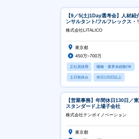
【9／5(土)1Day選考会】人材紹
ンサルタント/フルフレックス・
ート/育休最長6年取得可
株式会社LITALICO
東京都
450万~700万
正社員採用
職種・業界未経験OK
土日祝休み
休日120日以上
産休・育休あり
【営業事務】年間休日130日／
スタンダード上場子会社
株式会社テンポイノベーション
東京都