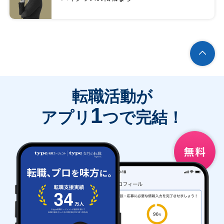
転職活動が
1
アプリ
つで完結！