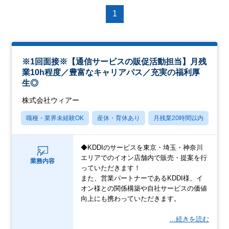
1
※1回面接※【通信サービスの販促活動担当】月残
業10h程度／豊富なキャリアパス／充実の福利厚
生◎
株式会社ウィアー
職種・業界未経験OK
産休・育休あり
月残業20時間以内
賞
◆KDDIのサービスを東京・埼玉・神奈川
エリアでのイオン店舗内で販売・提案を行
業務内容
っていただきます！
また、営業パートナーであるKDDI様、イ
オン様との関係構築や自社サービスの価値
向上にも携わっていただきます。
…続きを読む