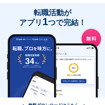
転職活動が
1
アプリ
つで完結！