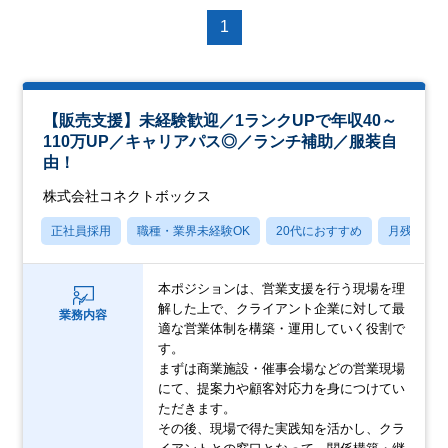
1
【販売支援】未経験歓迎／1ランクUPで年収40～
110万UP／キャリアパス◎／ランチ補助／服装自
由！
株式会社コネクトボックス
正社員採用
職種・業界未経験OK
20代におすすめ
月残業20
本ポジションは、営業支援を行う現場を理
解した上で、クライアント企業に対して最
業務内容
適な営業体制を構築・運用していく役割で
す。
まずは商業施設・催事会場などの営業現場
にて、提案力や顧客対応力を身につけてい
ただきます。
その後、現場で得た実践知を活かし、クラ