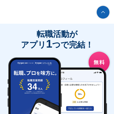
転職活動が
1
アプリ
つで完結！