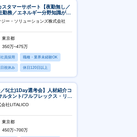
Tカスタマーサポート【夜勤無し／
社勤務／エネルギー分野知識が身
つきます】
ナジー・ソリューションズ株式会社
東京都
350万~475万
正社員採用
職種・業界未経験OK
土日祝休み
休日120日以上
産休・育休あり
9／5(土)1Day選考会】人材紹介コ
サルタント/フルフレックス・リモ
ト/育休最長6年取得可
会社LITALICO
東京都
450万~700万