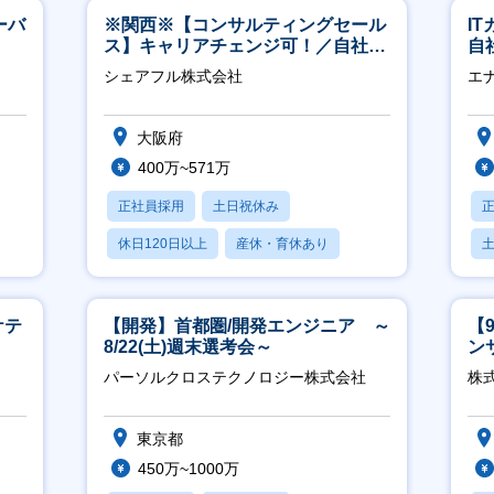
ーバ
※関西※【コンサルティングセール
I
ス】キャリアチェンジ可！／自社サ
自
ービス『シェアフル』の営業
に
シェアフル株式会社
エ
大阪府
400万~571万
正社員採用
土日祝休み
休日120日以上
産休・育休あり
賞与あり
ケテ
【開発】首都圏/開発エンジニア ～
【
8/22(土)週末選考会～
ン
ー
パーソルクロステクノロジー株式会社
株式
東京都
450万~1000万