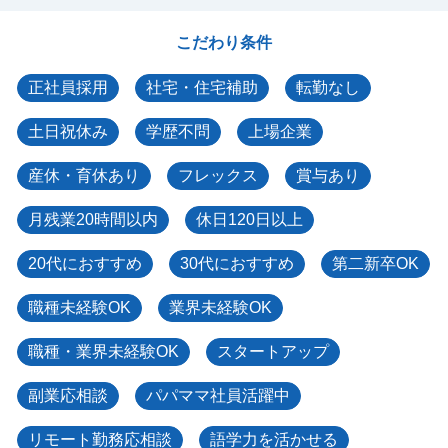
こだわり条件
正社員採用
社宅・住宅補助
転勤なし
土日祝休み
学歴不問
上場企業
産休・育休あり
フレックス
賞与あり
月残業20時間以内
休日120日以上
20代におすすめ
30代におすすめ
第二新卒OK
職種未経験OK
業界未経験OK
職種・業界未経験OK
スタートアップ
副業応相談
パパママ社員活躍中
リモート勤務応相談
語学力を活かせる