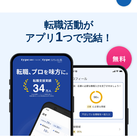
転職活動が
1
アプリ
つで完結！