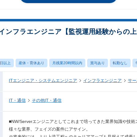
インフラエンジニア【監視運用経験からの上流
0日以上
産休・育休あり
月残業20時間以内
賞与あり
転勤なし
ITエンジニア・システムエンジニア
インフラエンジニア
サー
IT・通信
その他IT・通信
■NW/Serverエンジニアとしてこれまで培ってきた業界知識や
様々な業界、フェイズの案件にアサイン。
※将来的には、より上流工程へのキャリアアップも見据えて成長