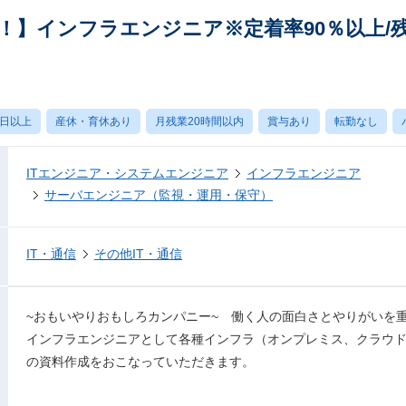
】インフラエンジニア※定着率90％以上/残業
0日以上
産休・育休あり
月残業20時間以内
賞与あり
転勤なし
ITエンジニア・システムエンジニア
インフラエンジニア
サーバエンジニア（監視・運用・保守）
IT・通信
その他IT・通信
~おもいやりおもしろカンパニー~ 働く人の面白さとやりがいを重
インフラエンジニアとして各種インフラ（オンプレミス、クラウ
の資料作成をおこなっていただきます。