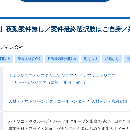
】夜勤案件無し／案件最終選択肢はご自身／残
ーズ株式会社
0日以上
業界未経験OK
月残業20時間以内
賞与あり
転勤なし
面
ITエンジニア・システムエンジニア
インフラエンジニア
サーバエンジニア（監視・運用・保守）
人材・アウトソーシング・コールセンター
人材紹介・職業紹介
パナソニックグループとパーソルグループの出資を受け、日本全
事業会社・プライムSIer、パナソニックをはじめとする大手メー