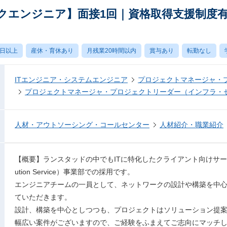
クエンジニア】面接1回｜資格取得支援制度
0日以上
産休・育休あり
月残業20時間以内
賞与あり
転勤なし
ITエンジニア・システムエンジニア
プロジェクトマネージャ・
プロジェクトマネージャ・プロジェクトリーダー（インフラ・
人材・アウトソーシング・コールセンター
人材紹介・職業紹介
【概要】ランスタッドの中でもITに特化したクライアント向けサービスを
ution Service）事業部での採用です。
エンジニアチームの一員として、ネットワークの設計や構築を中
ていただきます。
設計、構築を中心としつつも、プロジェクトはソリューション提
幅広い案件がございますので、ご経験をふまえてご志向にマッチ