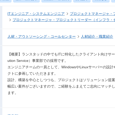
ITエンジニア・システムエンジニア
プロジェクトマネージャ・
プロジェクトマネージャ・プロジェクトリーダー（インフラ・
人材・アウトソーシング・コールセンター
人材紹介・職業紹介
【概要】ランスタッドの中でもITに特化したクライアント向けサービスを
ution Service）事業部での採用です。
エンジニアチームの一員として、WindowsやLinuxサーバーの
クトに参画していただきます。
設計、構築を中心としつつも、プロジェクトはソリューション提
幅広い案件がございますので、ご経験をふまえてご志向にマッチ
ます。