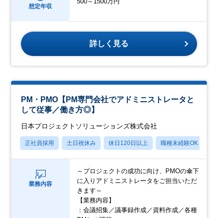
500～1500万円
想定年収
詳しく見る
PM・PMO【PM専門会社でアドミニストレータと
して従事／働き方◎】
日本プロジェクトソリューションズ株式会社
正社員採用
土日祝休み
休日120日以上
職種未経験OK
産
～プロジェクトの成功に向け、PMOの傘下
に入りアドミニストレータをご担当いただ
業務内容
きます～
【業務内容】
：会議招集／議事録作成／資料作成／各種