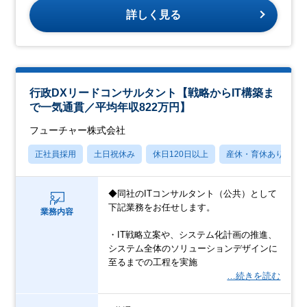
詳しく見る
行政DXリードコンサルタント【戦略からIT構築ま
で一気通貫／平均年収822万円】
フューチャー株式会社
正社員採用
土日祝休み
休日120日以上
産休・育休あり
◆同社のITコンサルタント（公共）として
下記業務をお任せします。
業務内容
・IT戦略立案や、システム化計画の推進、
システム全体のソリューションデザインに
至るまでの工程を実施
…続きを読む