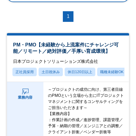
1
PM・PMO【未経験から上流案件にチャレンジ可
能／リモート／絶対評価／手厚い育成環境】
日本プロジェクトソリューションズ株式会社
正社員採用
土日祝休み
休日120日以上
職種未経験OK
産
～プロジェクトの成功に向け、第三者目線
のPMOという立場から主にITプロジェクト
業務内容
マネジメントに関するコンサルティングを
ご担当いただきます～
【業務内容】
：作業計画の作成／進捗管理、課題管理／
予算・納期の管理／エンジニアとの調整／
クライアント折衝／ベンダー折衝等