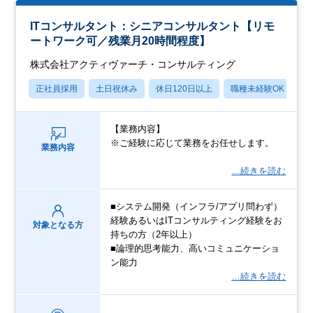
ITコンサルタント：シニアコンサルタント【リモ
ートワーク可／残業月20時間程度】
株式会社アクティヴァーチ・コンサルティング
正社員採用
土日祝休み
休日120日以上
職種未経験OK
月
【業務内容】
※ご経験に応じて業務をお任せします。
業務内容
…続きを読む
■システム開発（インフラ/アプリ問わず）
経験あるいはITコンサルティング経験をお
対象となる方
持ちの方（2年以上）
■論理的思考能力、高いコミュニケーショ
ン能力
…続きを読む