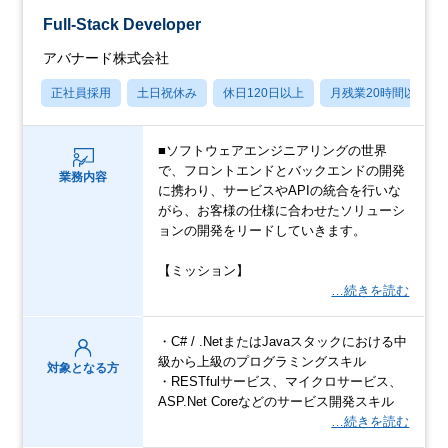
Full-Stack Developer
アバナード株式会社
正社員採用
土日祝休み
休日120日以上
月残業20時間以内
■ソフトウェアエンジニアリングの世界
で、フロントエンドとバックエンドの開発
業務内容
に携わり、サービスやAPIの統合を行いな
がら、お客様の仕様に合わせたソリューシ
ョンの開発をリードしていきます。
【ミッション】
…続きを読む
・C# / .NetまたはJavaスタックにおける中
級から上級のプログラミングスキル
対象となる方
・RESTfulサービス、マイクロサービス、
ASP.Net Coreなどのサービス開発スキル
…続きを読む