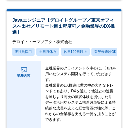
Javaエンジニア【デロイトグループ／東京オフィ
スへ出社／リモート週１程度可／金融業界のDX推
進】
デロイトトーマツアクト株式会社
正社員採用
土日祝休み
休日120日以上
業界未経験OK
産
金融業界のクライアントを中心に、Javaを
用いたシステム開発を行っていただきま
業務内容
す。
金融業界のDX推進は世の中の大きなトレ
ンドでもあり、DXを通して他社との連携
を通じより高次の顧客体験を提供したり、
データ活用やシステム構造改革等による持
続的な成長を支える経営資源の強化等、こ
れからの金業界を支える一翼を担うことが
できます。