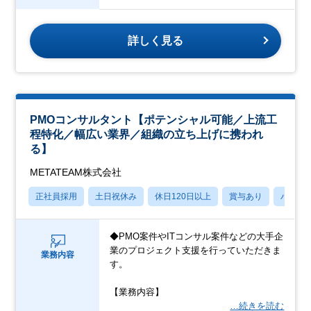
詳しく見る
PMOコンサルタント【ポテンシャル可能／上流工
程特化／幅広い業界／組織の立ち上げに携われ
る】
METATEAM株式会社
正社員採用
土日祝休み
休日120日以上
賞与あり
パパマ
◆PMO案件やITコンサル案件などの大手企
業のプロジェクト支援を行っていただきま
業務内容
す。
【業務内容】
…続きを読む