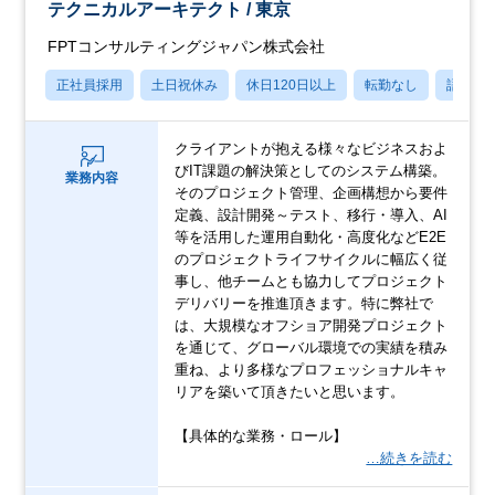
テクニカルアーキテクト / 東京
FPTコンサルティングジャパン株式会社
正社員採用
土日祝休み
休日120日以上
転勤なし
語学力
クライアントが抱える様々なビジネスおよ
びIT課題の解決策としてのシステム構築。
業務内容
そのプロジェクト管理、企画構想から要件
定義、設計開発～テスト、移行・導入、AI
等を活用した運用自動化・高度化などE2E
のプロジェクトライフサイクルに幅広く従
事し、他チームとも協力してプロジェクト
デリバリーを推進頂きます。特に弊社で
は、大規模なオフショア開発プロジェクト
を通じて、グローバル環境での実績を積み
重ね、より多様なプロフェッショナルキャ
リアを築いて頂きたいと思います。
【具体的な業務・ロール】
…続きを読む