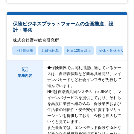
保険ビジネスプラットフォームの企画推進、設
計・開発
株式会社野村総合研究所
正社員採用
土日祝休み
休日120日以上
産休・育休あり
◆保険業界で共同利用型に適しているケー
スは、自賠責保険など業界共通商品、マイ
業務内容
ナンバカードなど社会インフラが先行して
進んでいます。
NRIは自賠責共同システム（e-JIBAI）、マ
イナンバサービスを提供しており、それら
を高度に業務へ組み込み、保険業界および
生活者の利便性・安全安心に資するソリュ
ーションを提供しており、今後も拡大して
いくと見ています。
また最近では、エンベデッド保険やDeFiな
ど新たな金融形態を実現するソリューショ