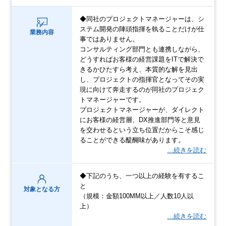
◆同社のプロジェクトマネージャーは、シ
ステム開発の陣頭指揮を執ることだけが仕
業務内容
事ではありません。
コンサルティング部門とも連携しながら、
どうすればお客様の経営課題をITで解決で
きるかひたすら考え、本質的な解を見出
し、プロジェクトの指揮官となってその実
現に向けて奔走するのが同社のプロジェク
トマネージャーです。
プロジェクトマネージャーが、ダイレクト
にお客様の経営層、DX推進部門等と意見
を交わせるという立ち位置だからこそ感じ
ることができる醍醐味があります。
…続きを読む
◆下記のうち、一つ以上の経験を有するこ
と
対象となる方
（規模：金額100MM以上／人数10人以
上）
…続きを読む