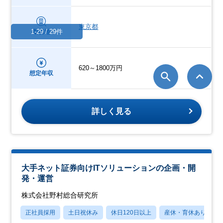
東京都
1-29 / 29件
勤務地
620～1800万円
想定年収
詳しく見る
大手ネット証券向けITソリューションの企画・開
発・運営
株式会社野村総合研究所
正社員採用
土日祝休み
休日120日以上
産休・育休あり