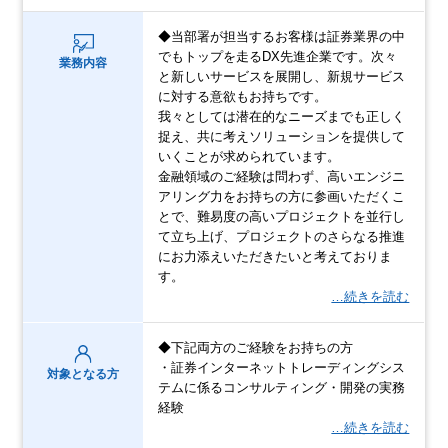
◆当部署が担当するお客様は証券業界の中
でもトップを走るDX先進企業です。次々
業務内容
と新しいサービスを展開し、新規サービス
に対する意欲もお持ちです。
我々としては潜在的なニーズまでも正しく
捉え、共に考えソリューションを提供して
いくことが求められています。
金融領域のご経験は問わず、高いエンジニ
アリング力をお持ちの方に参画いただくこ
とで、難易度の高いプロジェクトを並行し
て立ち上げ、プロジェクトのさらなる推進
にお力添えいただきたいと考えておりま
す。
…続きを読む
◆下記両方のご経験をお持ちの方
・証券インターネットトレーディングシス
対象となる方
テムに係るコンサルティング・開発の実務
経験
…続きを読む