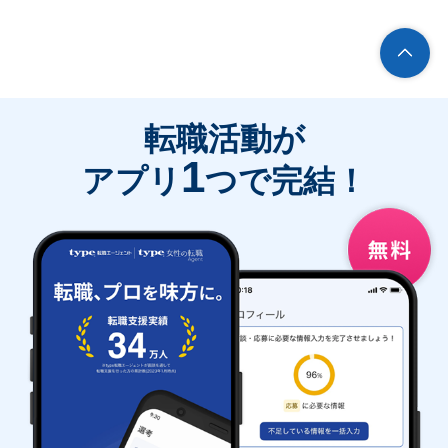
転職活動が
1
アプリ
つで完結！