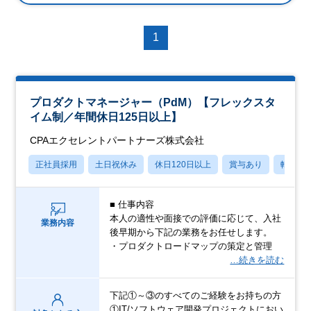
1
プロダクトマネージャー（PdM）【フレックスタ
イム制／年間休日125日以上】
CPAエクセレントパートナーズ株式会社
正社員採用
土日祝休み
休日120日以上
賞与あり
転勤な
■ 仕事内容
本人の適性や面接での評価に応じて、入社
業務内容
後早期から下記の業務をお任せします。
・プロダクトロードマップの策定と管理
…続きを読む
下記①～③のすべてのご経験をお持ちの方
①IT/ソフトウェア開発プロジェクトにおい