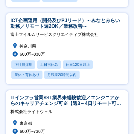
ICT企画運用（開発及びPJリード）～みなとみらい
勤務／リモート週2OK／業務改善～
富士フイルムサービスクリエイティブ株式会社
神奈川県
600万~830万
正社員採用
土日祝休み
休日120日以上
産休・育休あり
月残業20時間以内
ITインフラ営業※IT業界未経験歓迎／エンジニアか
らのキャリアチェンジ可※【週3～4日リモート可
能】
株式会社ライトウェル
東京都
600万~730万