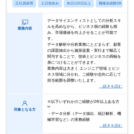
正社員採用
土日祝休み
休日120日以上
職種未経験OK
産
データサイエンティストとしての分析スキ
ルを高めながら、ビジネス側の経験も積
業務内容
み、市場価値を向上させることが可能で
す。
データ解析や分析業務にとどまらず、顧客
の課題抽出から施策提案・実行まで幅広く
関与することで、技術とビジネスの両軸を
身につけることができます。
業務内容は大きく エンジニア領域 とビジ
ネス領域に分かれ、ご経験や志向に応じて
担当範囲を調整いたします。
…続きを読む
※以下いずれかのご経験が2年以上ある方
**
対象となる方
・データ分析（データ抽出、統計解析、機
械学習など）の実務経験
…続きを読む