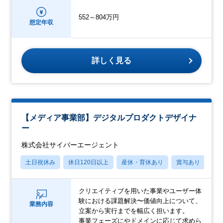
552～804万円
想定年収
詳しく見る
【メディア事業部】デジタルプロダクトデザイナ
ー
株式会社サイバーエージェント
土日祝休み
休日120日以上
産休・育休あり
賞与あり
転
クリエイティブを用いた事業やユーザー体
験における課題解決〜価値向上について、
業務内容
立案から実行までを幅広く担います。
事業フェーズにやドメインに応じて求めら