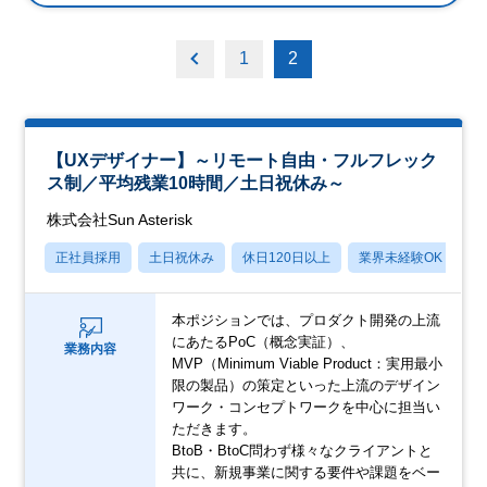
1
2
【UXデザイナー】～リモート自由・フルフレック
ス制／平均残業10時間／土日祝休み～
株式会社Sun Asterisk
正社員採用
土日祝休み
休日120日以上
業界未経験OK
産
本ポジションでは、プロダクト開発の上流
にあたるPoC（概念実証）、
業務内容
MVP（Minimum Viable Product：実用最小
限の製品）の策定といった上流のデザイン
ワーク・コンセプトワークを中心に担当い
ただきます。
BtoB・BtoC問わず様々なクライアントと
共に、新規事業に関する要件や課題をベー