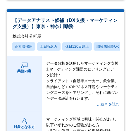
【データアナリスト候補（DX支援・マーケティン
グ支援）】東京・神奈川勤務
株式会社分析屋
正社員採用
土日祝休み
休日120日以上
職種未経験OK
産
データ分析を活用したマーケティング支援
1.マーケティング課題のヒアリングとデー
業務内容
タ設計：
クライアント（自動車メーカー、飲食業、
自治体など）のビジネス課題やマーケティ
ングニーズをヒアリングし、それに基づい
たデータ設計を行います。
…続きを読む
マーケティング領域に興味・関心があり、
以下いずれかのご経験がある方
対象となる方
・SQLを使用したデータ処理業務経験