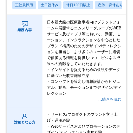
正社員採用
土日祝休み
休日120日以上
産休・育休あり
日本最大級の医療従事者向けプラットフォ
ームを展開するエムスリーグループのWEB
業務内容
サービス及びアプリ等において、動画、モ
ーション、インタラクションを中心とした
ブランド構築のためのデザイン/ディレクシ
ョンを担当し、より多くのユーザーに適切
で価値ある情報を提供しつつ、ビジネス成
果への貢献をしていただきます。
・インサイトを捉えるための仮説やデータ
に基づいた改善施策立案
・コンセプトを策定し情報設計からビジュ
アル、動画、モーションまでデザイン/ディ
レクション
…続きを読む
・サービス/プロダクトのブランド立ち上
げ・運用経験
対象となる方
・Webサービスおよびプロモーションのデ
ザイン/ディレクション実務経験