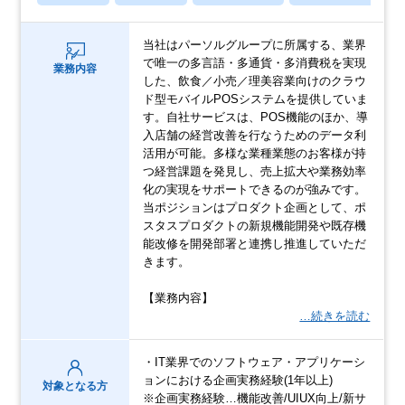
当社はパーソルグループに所属する、業界
で唯一の多言語・多通貨・多消費税を実現
業務内容
した、飲食／小売／理美容業向けのクラウ
ド型モバイルPOSシステムを提供していま
す。自社サービスは、POS機能のほか、導
入店舗の経営改善を行なうためのデータ利
活用が可能。多様な業種業態のお客様が持
つ経営課題を発見し、売上拡大や業務効率
化の実現をサポートできるのが強みです。
当ポジションはプロダクト企画として、ポ
スタスプロダクトの新規機能開発や既存機
能改修を開発部署と連携し推進していただ
きます。
【業務内容】
…続きを読む
・IT業界でのソフトウェア・アプリケーシ
ョンにおける企画実務経験(1年以上)
対象となる方
※企画実務経験…機能改善/UIUX向上/新サ