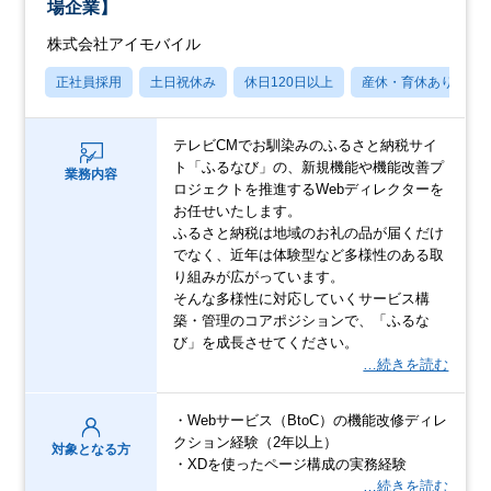
場企業】
株式会社アイモバイル
正社員採用
土日祝休み
休日120日以上
産休・育休あり
テレビCMでお馴染みのふるさと納税サイ
ト「ふるなび」の、新規機能や機能改善プ
業務内容
ロジェクトを推進するWebディレクターを
お任せいたします。
ふるさと納税は地域のお礼の品が届くだけ
でなく、近年は体験型など多様性のある取
り組みが広がっています。
そんな多様性に対応していくサービス構
築・管理のコアポジションで、「ふるな
び」を成長させてください。
…続きを読む
・Webサービス（BtoC）の機能改修ディレ
クション経験（2年以上）
対象となる方
・XDを使ったページ構成の実務経験
…続きを読む