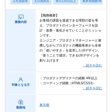
正社員採用
土日祝休み
休日120日以上
業界未経験OK
月
【職務概要】
お客様の課題を達成できる理想の姿を考
業務内容
え、プロダクトのインターフェースを設
計・改善・進化させていくことがミッショ
ンです。
エンジニア・プロダクトマネージャーと連
携しながらプロダクトの機能単体から全体
の「使いやすさ」を追求したUIデザイン、
「使うことで成功」できるUXデザインを
創り上げます
…続きを読む
・プロダクトデザイナーの経験 4年以上
・コーディング経験（HTML5/CSS3）
対象となる方
…続きを読む
東京都
勤務地