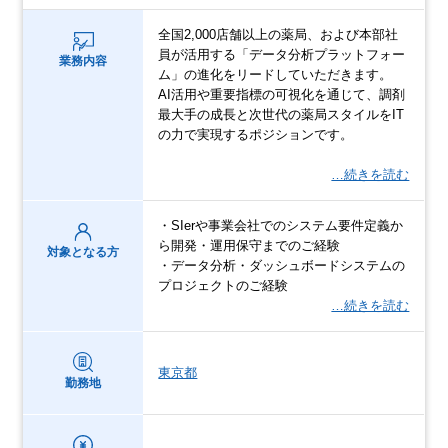
全国2,000店舗以上の薬局、および本部社
員が活用する「データ分析プラットフォー
業務内容
ム」の進化をリードしていただきます。
AI活用や重要指標の可視化を通じて、調剤
最大手の成長と次世代の薬局スタイルをIT
の力で実現するポジションです。
…続きを読む
・SIerや事業会社でのシステム要件定義か
ら開発・運用保守までのご経験
対象となる方
・データ分析・ダッシュボードシステムの
プロジェクトのご経験
…続きを読む
東京都
勤務地