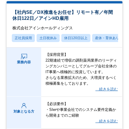
【社内SE／DX推進をお任せ】リモート有／年間
休日122日／アインHD雇用
株式会社アインホールディングス
正社員採用
土日祝休み
休日120日以上
産休・育休あり
【採用背景】
22期連続で増収の調剤薬局業界のリーディ
業務内容
ングカンパニーとしてグループ会社全体の
IT事業へ積極的に投資しています。
さらなる業務拡大のため、大増員するべく
積極募集をしております。
…続きを読む
【必須要件】
・SIerや事業会社でのシステム要件定義か
対象となる方
ら開発までのご経験
…続きを読む