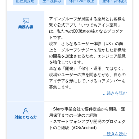
正社員採用
土日祝休み
休日120日以上
産休・育休あり
アイングループが展開する薬局とお客様を
繋ぐ公式アプリ「いつでもアイン薬局」
業務内容
は、私たちのDX戦略の核となるプロダク
トです。
現在、さらなるユーザー体験（UX）の向
上と、グループシナジーを活かした新機能
の開発を加速させるため、エンジニア組織
を強化しています。
単なる「開発」「保守・運用」ではなく、
現場やユーザーの声を聞きながら、自らの
アイデアを形にしていけるコアメンバーを
募集します。
…続きを読む
・SIerや事業会社で要件定義から開発・運
用保守までの一連のご経験
対象となる方
・スマートフォンアプリ開発のプロジェク
トのご経験（iOS/Android）
…続きを読む