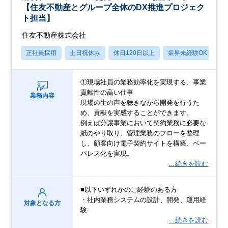
【住友不動産とグループ全体のDX推進プロジェク
ト担当】
住友不動産株式会社
正社員採用
土日祝休み
休日120日以上
業界未経験OK
月
①現場社員の業務効率化を実現する、事業
貢献性の高い仕事
業務内容
現場の生の声を聴きながら開発を行うた
め、貢献を実感することができます。
例えば分譲事業において契約業務に必要な
紙のやり取り、管理業務のフローを整理
し、顧客向け電子契約サイトを構築、ペー
パレス化を実現。
…続きを読む
■以下いずれかのご経験のある方
・社内業務システムの設計、開発、運用経
対象となる方
験
…続きを読む