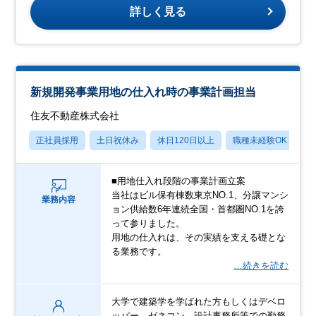
詳しく見る
新規開発事業用地の仕入れ時の事業計画担当
住友不動産株式会社
正社員採用
土日祝休み
休日120日以上
職種未経験OK
転
■用地仕入れ段階の事業計画立案
当社はビル保有棟数東京NO.1、分譲マンシ
業務内容
ョン供給数6年連続全国・首都圏NO.1を誇
って参りました。
用地の仕入れは、その実績を支える礎とな
る業務です。
…続きを読む
大学で建築学を学ばれた方もしくはデベロ
ッパー、ゼネコン、設計事務所等での勤務