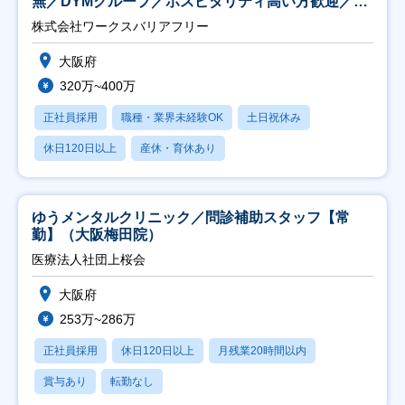
無／DYMグループ／ホスピタリティ高い方歓迎／土
日祝】
株式会社ワークスバリアフリー
大阪府
320万~400万
正社員採用
職種・業界未経験OK
土日祝休み
休日120日以上
産休・育休あり
ゆうメンタルクリニック／問診補助スタッフ【常
勤】（大阪梅田院）
医療法人社団上桜会
大阪府
253万~286万
正社員採用
休日120日以上
月残業20時間以内
賞与あり
転勤なし