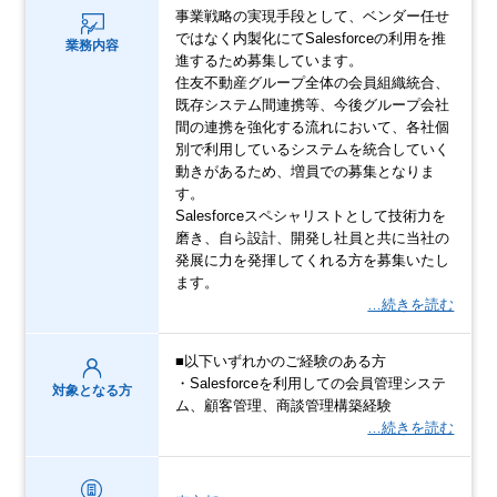
事業戦略の実現⼿段として、ベンダー任せ
ではなく内製化にてSalesforceの利⽤を推
業務内容
進するため募集しています。
住友不動産グループ全体の会員組織統合、
既存システム間連携等、今後グループ会社
間の連携を強化する流れにおいて、各社個
別で利⽤しているシステムを統合していく
動きがあるため、増員での募集となりま
す。
Salesforceスペシャリストとして技術⼒を
磨き、⾃ら設計、開発し社員と共に当社の
発展に⼒を発揮してくれる⽅を募集いたし
ます。
…続きを読む
■以下いずれかのご経験のある⽅
・Salesforceを利⽤しての会員管理システ
対象となる方
ム、顧客管理、商談管理構築経験
…続きを読む