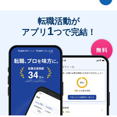
転職活動が
1
アプリ
つで完結！