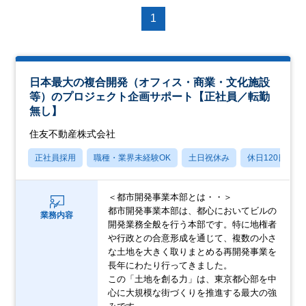
1
日本最大の複合開発（オフィス・商業・文化施設
等）のプロジェクト企画サポート【正社員／転勤
無し】
住友不動産株式会社
正社員採用
職種・業界未経験OK
土日祝休み
休日120日以上
＜都市開発事業本部とは・・＞
都市開発事業本部は、都心においてビルの
業務内容
開発業務全般を行う本部です。特に地権者
や行政との合意形成を通じて、複数の小さ
な土地を大きく取りまとめる再開発事業を
長年にわたり行ってきました。
この「土地を創る力」は、東京都心部を中
心に大規模な街づくりを推進する最大の強