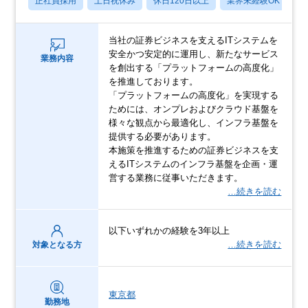
正社員採用
土日祝休み
休日120日以上
業界未経験OK
産
当社の証券ビジネスを支えるITシステムを
安全かつ安定的に運用し、新たなサービス
業務内容
を創出する「プラットフォームの高度化」
を推進しております。
「プラットフォームの高度化」を実現する
ためには、オンプレおよびクラウド基盤を
様々な観点から最適化し、インフラ基盤を
提供する必要があります。
本施策を推進するための証券ビジネスを支
えるITシステムのインフラ基盤を企画・運
営する業務に従事いただきます。
…続きを読む
以下いずれかの経験を3年以上
…続きを読む
対象となる方
東京都
勤務地