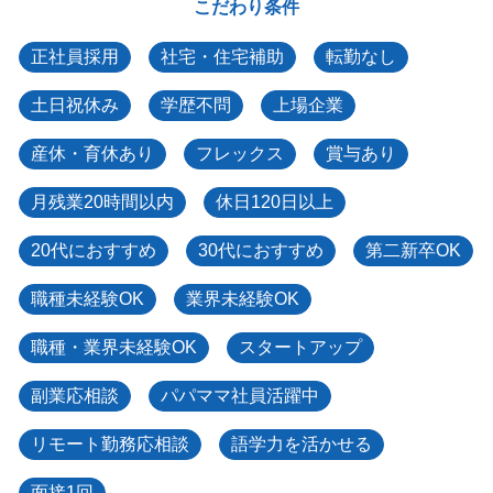
こだわり条件
正社員採用
社宅・住宅補助
転勤なし
土日祝休み
学歴不問
上場企業
産休・育休あり
フレックス
賞与あり
月残業20時間以内
休日120日以上
20代におすすめ
30代におすすめ
第二新卒OK
職種未経験OK
業界未経験OK
職種・業界未経験OK
スタートアップ
副業応相談
パパママ社員活躍中
リモート勤務応相談
語学力を活かせる
面接1回