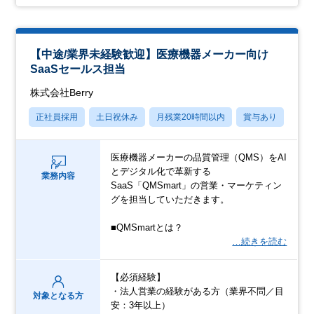
【中途/業界未経験歓迎】医療機器メーカー向け
SaaSセールス担当
株式会社Berry
正社員採用
土日祝休み
月残業20時間以内
賞与あり
学歴
医療機器メーカーの品質管理（QMS）をAI
とデジタル化で革新する
業務内容
SaaS「QMSmart」の営業・マーケティン
グを担当していただきます。
■QMSmartとは？
…続きを読む
【必須経験】
・法人営業の経験がある方（業界不問／目
対象となる方
安：3年以上）