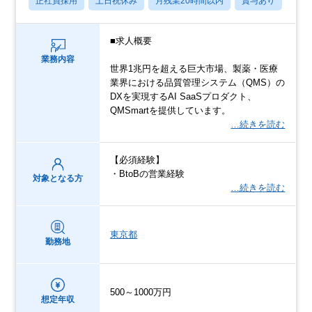
正社員採用
土日祝休み
月残業20時間以内
賞与あり
学歴
■求人概要
業務内容
世界1兆円を超える巨大市場、製薬・医療
業界における品質管理システム（QMS）の
DXを実現するAI SaaSプロダクト、
QMSmartを提供しています。
…続きを読む
【必須経験】
・BtoBの営業経験
対象となる方
…続きを読む
東京都
勤務地
500～1000万円
想定年収