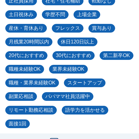
正社員採用
社宅・住宅補助
転勤なし
土日祝休み
学歴不問
上場企業
産休・育休あり
フレックス
賞与あり
月残業20時間以内
休日120日以上
20代におすすめ
30代におすすめ
第二新卒OK
職種未経験OK
業界未経験OK
職種・業界未経験OK
スタートアップ
副業応相談
パパママ社員活躍中
リモート勤務応相談
語学力を活かせる
面接1回