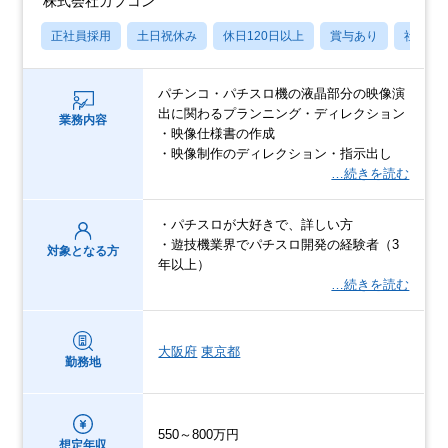
株式会社カプコン
正社員採用
土日祝休み
休日120日以上
賞与あり
社宅・
パチンコ・パチスロ機の液晶部分の映像演
出に関わるプランニング・ディレクション
業務内容
・映像仕様書の作成
・映像制作のディレクション・指示出し
…続きを読む
・パチスロが大好きで、詳しい方
・遊技機業界でパチスロ開発の経験者（3
対象となる方
年以上）
…続きを読む
大阪府
東京都
勤務地
550～800万円
想定年収