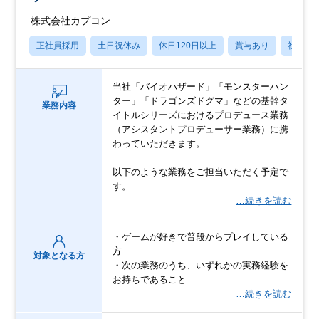
株式会社カプコン
正社員採用
土日祝休み
休日120日以上
賞与あり
社宅・
当社「バイオハザード」「モンスターハン
ター」「ドラゴンズドグマ」などの基幹タ
業務内容
イトルシリーズにおけるプロデュース業務
（アシスタントプロデューサー業務）に携
わっていただきます。
以下のような業務をご担当いただく予定で
す。
…続きを読む
・ゲームが好きで普段からプレイしている
方
対象となる方
・次の業務のうち、いずれかの実務経験を
お持ちであること
…続きを読む