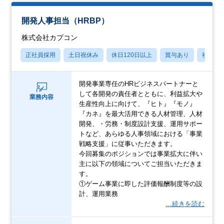
開発人事担当（HRBP）
株式会社カプコン
正社員採用
土日祝休み
休日120日以上
賞与あり
社宅・
開発事業専任のHRビジネスパートナーと
して各開発の責任者とともに、利益拡大や
業務内容
生産性向上に向けて、『ヒト』『モノ』
『カネ』を最大活用できる人材管理、人材
開発、・労務・制度設計支援、運用サポー
トなど、あらゆる人事領域における「事業
戦略支援」に従事いただきます。
今回募集のポジションでは事業拡大に伴い
主に以下の領域についてご担当いただきま
す。
①ゲーム事業に即した評価報酬制度等の設
計、運用業務
…続きを読む