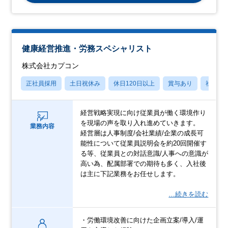
健康経営推進・労務スペシャリスト
株式会社カプコン
正社員採用
土日祝休み
休日120日以上
賞与あり
社宅・
経営戦略実現に向け従業員が働く環境作り
を現場の声を取り入れ進めていきます。
業務内容
経営層は人事制度/会社業績/企業の成長可
能性について従業員説明会を約20回開催す
る等、従業員との対話意識/人事への意識が
高い為、配属部署での期待も多く、入社後
は主に下記業務をお任せします。
…続きを読む
・労働環境改善に向けた企画立案/導入/運