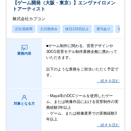
【ゲーム開発（大阪・東京）】エンヴァイロメン
トアーティスト
株式会社カプコン
正社員採用
土日祝休み
休日120日以上
賞与あり
社宅・
■ゲーム制作に関わる、背景デザインや
3DCG背景モデル制作業務全般に携わって
業務内容
いただきます。
以下のような業務をご担当いただく予定で
す。
…続きを読む
・Maya等のDCCツールを使用したゲー
ム、または映像作品における背景制作の実
対象となる方
務経験3年以上
・ゲーム、または映像業界での実務経験3
年以上
…続きを読む