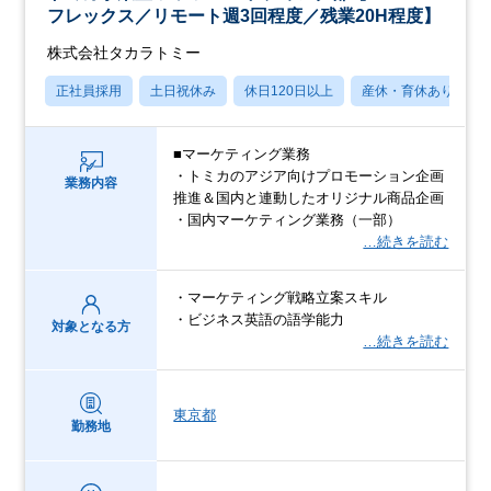
フレックス／リモート週3回程度／残業20H程度】
株式会社タカラトミー
正社員採用
土日祝休み
休日120日以上
産休・育休あり
■マーケティング業務
・トミカのアジア向けプロモーション企画
業務内容
推進＆国内と連動したオリジナル商品企画
・国内マーケティング業務（一部）
…続きを読む
・マーケティング戦略立案スキル
・ビジネス英語の語学能力
対象となる方
…続きを読む
東京都
勤務地