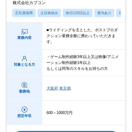
株式会社カプコン
正社員採用
土日祝休み
休日120日以上
賞与あり
社宅・
■ライティングを主とした、ポストプロダ
クション業務全般に携わっていただきま
業務内容
す。
・ゲーム制作経験3年以上又は映像/アニメ
ーション制作経験1年以上
対象となる方
もしくは同等のスキルをお持ちの方
大阪府
東京都
勤務地
600～1000万円
想定年収