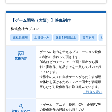
【ゲーム開発（大阪）】映像制作
株式会社カプコン
正社員採用
土日祝休み
休日120日以上
賞与あり
社宅・
ゲームの魅力を伝えるプロモーション映像
の制作に携わって頂きます。
業務内容
20名ほどのチームで、企画・演出から撮
影・実制作、納品までを一貫して社内で行
っています。
世界中の人々に自社ゲームがもたらす感動
や体験を届けるためメンバー同士が切磋琢
磨しながら映像制作に取り組んでいます。
…続きを読む
・ゲーム、アニメ、映画、CM、企業PV等
の映像制作の経験をお持ちの方
対象となる方