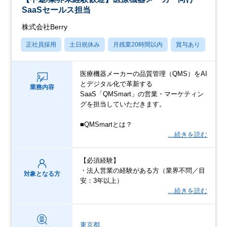
SaaSセールス担当
株式会社Berry
正社員採用
土日祝休み
月残業20時間以内
賞与あり
学歴
医療機器メーカーの品質管理（QMS）をAI
とデジタル化で革新する
業務内容
SaaS「QMSmart」の営業・マーケティン
グを担当していただきます。
■QMSmartとは？
…続きを読む
【必須経験】
・法人営業の経験がある方（業界不問／目
対象となる方
安：3年以上）
…続きを読む
東京都