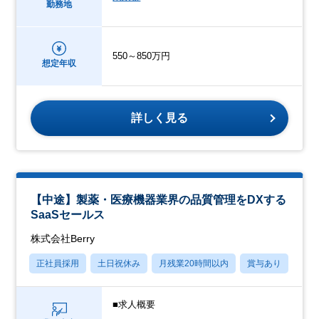
勤務地
550～850万円
想定年収
詳しく見る
【中途】製薬・医療機器業界の品質管理をDXする
SaaSセールス
株式会社Berry
正社員採用
土日祝休み
月残業20時間以内
賞与あり
学歴
■求人概要