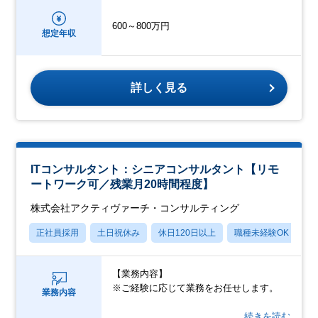
600～800万円
想定年収
詳しく見る
ITコンサルタント：シニアコンサルタント【リモ
ートワーク可／残業月20時間程度】
株式会社アクティヴァーチ・コンサルティング
正社員採用
土日祝休み
休日120日以上
職種未経験OK
月
【業務内容】
※ご経験に応じて業務をお任せします。
業務内容
…続きを読む