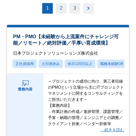
1
2
3
PM・PMO【未経験から上流案件にチャレンジ可
能／リモート／絶対評価／手厚い育成環境】
日本プロジェクトソリューションズ株式会社
正社員採用
土日祝休み
休日120日以上
職種未経験OK
産
～プロジェクトの成功に向け、第三者目線
のPMOという立場から主にITプロジェクト
業務内容
マネジメントに関するコンサルティングを
ご担当いただきます～
【業務内容】
：作業計画の作成／進捗管理、課題管理／
予算・納期の管理／エンジニアとの調整／
クライアント折衝／ベンダー折衝等
…続きを読む