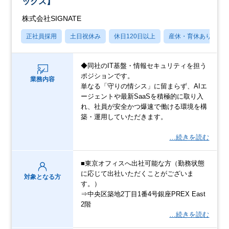
ックス】
株式会社SIGNATE
正社員採用
土日祝休み
休日120日以上
産休・育休あり
◆同社のIT基盤・情報セキュリティを担う
ポジションです。
業務内容
単なる「守りの情シス」に留まらず、AIエ
ージェントや最新SaaSを積極的に取り入
れ、社員が安全かつ爆速で働ける環境を構
築・運用していただきます。
…続きを読む
■東京オフィスへ出社可能な方（勤務状態
に応じて出社いただくことがございま
対象となる方
す。）
⇒中央区築地2丁目1番4号銀座PREX East
2階
…続きを読む