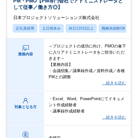
PM・PMO【PM専門会社でアドミニストレータと
して従事／働き方◎】
日本プロジェクトソリューションズ株式会社
正社員採用
土日祝休み
休日120日以上
職種未経験OK
産
～プロジェクトの成功に向け、PMOの傘下
に入りアドミニストレータをご担当いただ
業務内容
きます～
【業務内容】
：会議招集／議事録作成／資料作成／各種
PMとの調整
…続きを読む
・Excel、Word、PowerPointにてドキュメ
ント作成経験者
対象となる方
・議事録作成経験者
…続きを読む
未確定