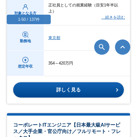
正社員としての就業経験（目安1年半以
上）
対象となる方
…続きを読む
1-50 / 137件
東京都
勤務地
354～420万円
想定年収
詳しく見る
コーポレートITエンジニア【日本最大級AIサービ
ス／大手企業・官公庁向け／フルリモート・フレ