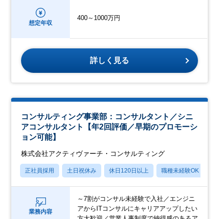
400～1000万円
想定年収
詳しく見る
コンサルティング事業部：コンサルタント／シニ
アコンサルタント【年2回評価／早期のプロモーシ
ョン可能】
株式会社アクティヴァーチ・コンサルティング
正社員採用
土日祝休み
休日120日以上
職種未経験OK
産
～7割がコンサル未経験で入社／エンジニ
アからITコンサルにキャリアアップしたい
業務内容
方大歓迎／営業人事制度で納得感のあるア