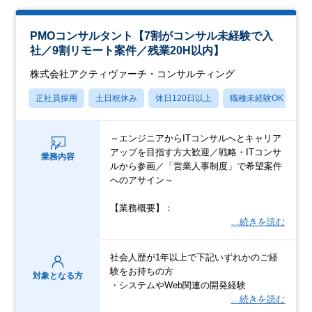
PMOコンサルタント【7割がコンサル未経験で入
社／9割リモート案件／残業20H以内】
株式会社アクティヴァーチ・コンサルティング
正社員採用
土日祝休み
休日120日以上
職種未経験OK
月
～エンジニアからITコンサルへとキャリア
アップを目指す方大歓迎／戦略・ITコンサ
業務内容
ルから参画／「営業人事制度」で希望案件
へのアサイン～
【業務概要】：
…続きを読む
社会人歴が1年以上で下記いずれかのご経
験をお持ちの方
対象となる方
・システムやWeb関連の開発経験
…続きを読む