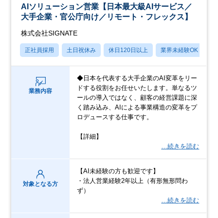
AIソリューション営業【日本最大級AIサービス／
大手企業・官公庁向け／リモート・フレックス】
株式会社SIGNATE
正社員採用
土日祝休み
休日120日以上
業界未経験OK
産
◆日本を代表する大手企業のAI変革をリー
ドする役割をお任せいたします。単なるツ
業務内容
ールの導入ではなく、顧客の経営課題に深
く踏み込み、AIによる事業構造の変革をプ
ロデュースする仕事です。
【詳細】
…続きを読む
【AI未経験の方も歓迎です】
・法人営業経験2年以上（有形無形問わ
対象となる方
ず）
…続きを読む