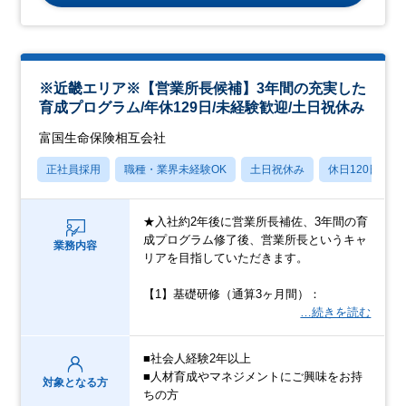
※近畿エリア※【営業所長候補】3年間の充実した
育成プログラム/年休129日/未経験歓迎/土日祝休み
富国生命保険相互会社
正社員採用
職種・業界未経験OK
土日祝休み
休日120日以上
★入社約2年後に営業所長補佐、3年間の育
成プログラム修了後、営業所長というキャ
業務内容
リアを目指していただきます。
【1】基礎研修（通算3ヶ月間）：
…続きを読む
■社会人経験2年以上
■人材育成やマネジメントにご興味をお持
対象となる方
ちの方