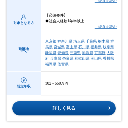
…続きを読む
【必須要件】
◆社会人経験1年半以上
対象となる方
…続きを読む
東京都
神奈川県
埼玉県
千葉県
栃木県
群
馬県
宮城県
富山県
石川県
福井県
岐阜県
勤務地
静岡県
愛知県
三重県
滋賀県
京都府
大阪
府
兵庫県
奈良県
和歌山県
岡山県
香川県
福岡県
佐賀県
382～558万円
想定年収
詳しく見る