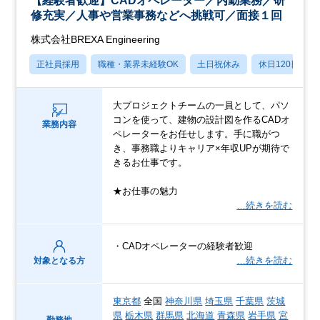
【経験者歓迎】CADオペレーター／内勤業務／研
修充実／人事や営業事務などへ挑戦可／面接１回
株式会社BREXA Engineering
正社員採用
職種・業界未経験OK
土日祝休み
休日120日以上
大プロジェクトチームの一員として、パソ
コンを使って、建物の設計図を作るCADオ
業務内容
ペレーターをお任せします。手に職がつ
き、事務職よりキャリア×年収UPが期待で
きるお仕事です。
★お仕事の魅力
…続きを読む
・CADオペレーターの経験者歓迎
…続きを読む
対象となる方
東京都
全国
神奈川県
埼玉県
千葉県
茨城
県
栃木県
群馬県
北海道
青森県
岩手県
宮