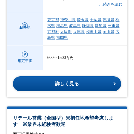
…続きを読む
東京都
神奈川県
埼玉県
千葉県
茨城県
栃
木県
群馬県
岐阜県
静岡県
愛知県
三重県
勤務地
京都府
大阪府
兵庫県
和歌山県
岡山県
広
島県
福岡県
600～1500万円
想定年収
詳しく見る
リテール営業（全国型）※初任地希望考慮しま
す ※業界未経験者歓迎