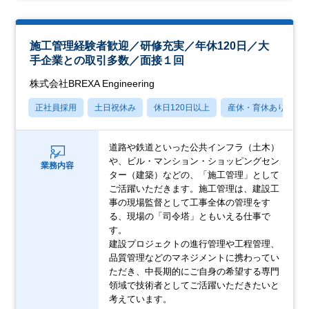
施工管理経験者歓迎／研修充実／年休120日／大
手企業との取引多数／面接１回
株式会社BREXA Engineering
正社員採用
土日祝休み
休日120日以上
産休・育休あり
道路や鉄道といった公共インフラ（土木）
や、ビル・マンション・ショッピングセン
業務内容
ター（建築）などの、「施工管理」として
ご活躍いただきます。施工管理は、建設工
事の現場監督として工事全体の管理をす
る、現場の「司令塔」ともいえる仕事で
す。
建設プロジェクトの進行管理や工程管理、
品質管理などのマネジメントに携わってい
ただき、中長期的にご自身の希望する専門
領域で技術者としてご活躍いただきたいと
考えています。