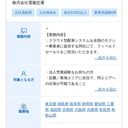
株式会社電脳交通
正社員採用
土日祝休み
休日120日以上
業界未経験OK
産
＊
【業務内容】
業務内容
：クラウド型配車システムを全国のタクシ
ー事業者に提供する同社にて、フィールド
セールスをご担当いただきます。
…続きを読む
・法人営業経験をお持ちの方
・近畿／東海エリアに在住で、同エリアへ
対象となる方
の出張が可能であること
…続きを読む
東京都
徳島県
岐阜県
静岡県
愛知県
三重
県
滋賀県
京都府
大阪府
兵庫県
奈良県
和
勤務地
歌山県