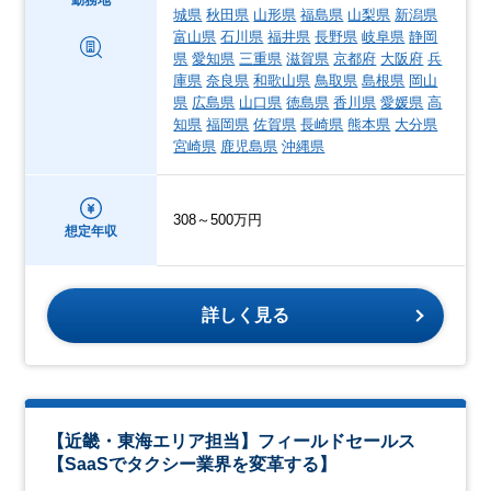
勤務地
城県
秋田県
山形県
福島県
山梨県
新潟県
富山県
石川県
福井県
長野県
岐阜県
静岡
県
愛知県
三重県
滋賀県
京都府
大阪府
兵
庫県
奈良県
和歌山県
鳥取県
島根県
岡山
県
広島県
山口県
徳島県
香川県
愛媛県
高
知県
福岡県
佐賀県
長崎県
熊本県
大分県
宮崎県
鹿児島県
沖縄県
308～500万円
想定年収
詳しく見る
【近畿・東海エリア担当】フィールドセールス
【SaaSでタクシー業界を変革する】