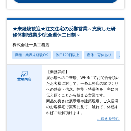
★未経験歓迎★注文住宅の反響営業～充実した研
修体制/残業少/完全週休二日制～
株式会社一条工務店
職種・業界未経験OK
休日120日以上
産休・育休あり
月残業
【業務詳細】
展示場へのご来場、WEBにてお問合せ頂い
業務内容
たお客様に対して、一条工務店の家づくり
への熱意・信念、性能・特長等を丁寧にお
伝え頂くことから始まる営業です。
商品の良さは展示場や建築現場、ご入居済
のお客様宅で実際に見て、触れて、体感す
ればご理解頂けます。
…続きを読む