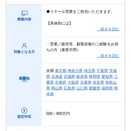
◆リテール営業をご担当いただきます。
業務内容
【具体的には】
…続きを読む
・営業／販売等、顧客折衝のご経験をお持
ちの方（業界不問）
対象となる方
…続きを読む
全国
東京都
神奈川県
埼玉県
千葉県
茨城
県
北海道
宮城県
岐阜県
静岡県
愛知県
三
勤務地
重県
京都府
大阪府
兵庫県
奈良県
和歌山
県
岡山県
広島県
山口県
愛媛県
福岡県
熊
本県
500～900万円
想定年収