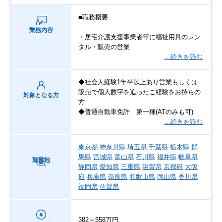
■職務概要
業務内容
・居宅介護支援事業者等に福祉用具のレン
タル・販売の営業
…続きを読む
◆社会人経験1年半以上あり営業もしくは
販売で個人数字を追ったご経験をお持ちの
対象となる方
方
◆普通自動車免許 第一種(ATのみも可)
…続きを読む
東京都
神奈川県
埼玉県
千葉県
栃木県
群
馬県
宮城県
富山県
石川県
福井県
岐阜県
勤務地
静岡県
愛知県
三重県
滋賀県
京都府
大阪
府
兵庫県
奈良県
和歌山県
岡山県
香川県
福岡県
佐賀県
382～558万円