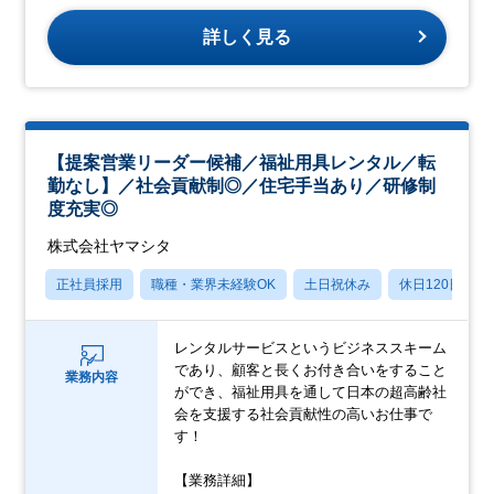
詳しく見る
【提案営業リーダー候補／福祉用具レンタル／転
勤なし】／社会貢献制◎／住宅手当あり／研修制
度充実◎
株式会社ヤマシタ
正社員採用
職種・業界未経験OK
土日祝休み
休日120日以上
レンタルサービスというビジネススキーム
であり、顧客と長くお付き合いをすること
業務内容
ができ、福祉用具を通して日本の超高齢社
会を支援する社会貢献性の高いお仕事で
す！
【業務詳細】