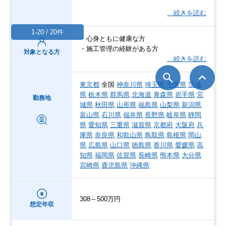
…続きを読む
1-20 / 20件
・心身ともに健康な方
・施工管理の経験がある方
対象となる方
…続きを読む
東京都
全国
神奈川県
埼玉県
千葉県
茨城
県
栃木県
群馬県
北海道
青森県
岩手県
宮
勤務地
城県
秋田県
山形県
福島県
山梨県
新潟県
富山県
石川県
福井県
長野県
岐阜県
静岡
県
愛知県
三重県
滋賀県
京都府
大阪府
兵
庫県
奈良県
和歌山県
鳥取県
島根県
岡山
県
広島県
山口県
徳島県
香川県
愛媛県
高
知県
福岡県
佐賀県
長崎県
熊本県
大分県
宮崎県
鹿児島県
沖縄県
308～500万円
想定年収