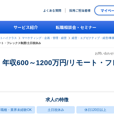
マイペ
よくある質問
採用ご担当者様
サービス紹介
転職相談会・セミナー
ントハイクラス
マーケティング・企画・管理・経営
経営・エグゼクティブ・経営/事
モート・フレックス制度/土日祝休み
お問い合わせ番
年収600～1200万円/リモート・
求人の特徴
職種・業界未経験OK
土日祝休み
休日120日以上