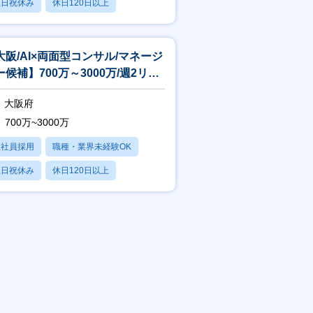
土日祝休み
休日120日以上
転勤なし
大阪/AI×両面型コンサル/マネージ
ー候補】700万～3000万/週2リモ
ト/フレックス制度
大阪府
700万~3000万
正社員採用
職種・業界未経験OK
土日祝休み
休日120日以上
残業20時間以内