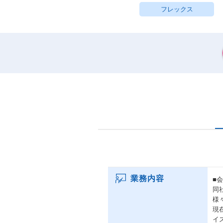
フレックス
業務内容
■
同
様
現
イ