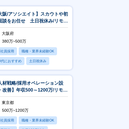
大阪/アソシエイト】スカウトや初
面談をお任せ 土日祝休み/リモー
相談可/残業平均20h
大阪府
380万~500万
正社員採用
職種・業界未経験OK
0代におすすめ
土日祝休み
日120日以上
人材戦略/採用オペレーション設
・改善】年収500～1200万/リモー
・フレックス制度あり
東京都
500万~1200万
正社員採用
職種・業界未経験OK