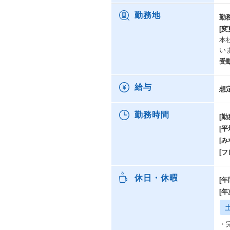
勤務地
勤
[変
本
い
受
給与
想
勤務時間
[勤
[
[み
[
休日・休暇
[年
[
・