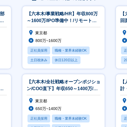
本部
【六本木/事業戦略/HR】年収800万
【
万/
～1600万/IPO準備中！/リモート・
回
フレックス制度あり
ト
東京都
800万~1600万
正社員採用
職種・業界未経験OK
土日祝休み
休日120日以上
2
転勤なし
休
【六本木/全社戦略オープンポジショ
【
/リ
ン/COO直下】年収650～1400万/リ
計
モート・フレックス制度
ト
東京都
650万~1400万
正社員採用
職種・業界未経験OK