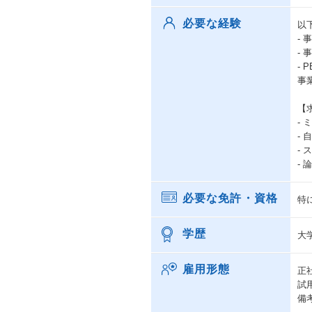
必要な経験
以
-
-
- 
事
【
-
-
-
-
必要な免許・資格
特
学歴
大
雇用形態
正
試
備