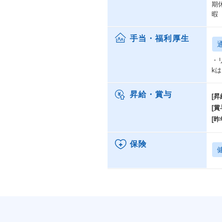
期
暇
手当・福利厚生
・
kはこ
昇給・賞与
[昇
[賞
[昨
保険