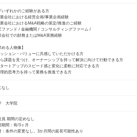
下いずれかのご経験がある方
 事業会社における経営企画/事業企画経験
 事業会社におけるM&A戦略の策定/推進のご経験
PEファンド / 金融機関 / コンサルティングファーム /
業会社での財務またはM&A実務経験
求める人物像】
 ミッション・バリューに共感していただかける方
 自ら課題を見つけ、オーナーシップを持って解決に向けて行動できる方
 スタートアップのスピード感と変化に柔軟に対応できる方
 論理的思考力を持って業務を推進できる方
になし
学 大学院
社員
期間の定めなし
用期間：有/3ヶ月
考：条件の変更なし。3か月間の延長可能性あり