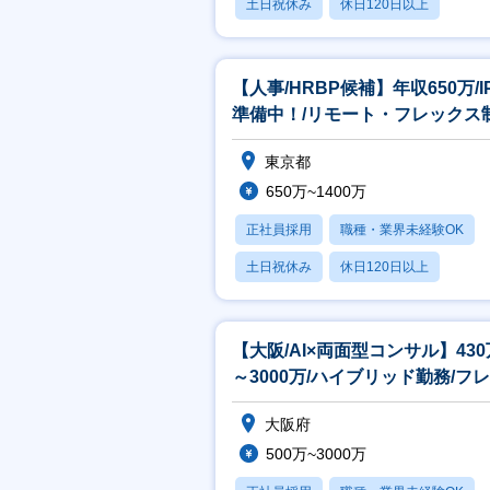
土日祝休み
休日120日以上
転勤なし
【人事/HRBP候補】年収650万/I
準備中！/リモート・フレックス
あり
東京都
650万~1400万
正社員採用
職種・業界未経験OK
土日祝休み
休日120日以上
転勤なし
【大阪/AI×両面型コンサル】430
～3000万/ハイブリッド勤務/フ
クス制度/残業平均20h
大阪府
500万~3000万