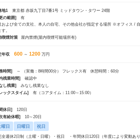
務地1
東京都 赤坂九丁目7番1号 ミッドタウン・タワー 24階
更の範囲]
有
社および全ての支社、本人の自宅、その他会社が指定する場所 ※オフィス /
ます。
動喫煙対策
屋内禁煙(屋内喫煙可能場所有)
600
1200
定年収
～
万円
務時間]
～ （実働：8時間00分） フレックス有 休憩時間：60分
平均残業時間]
確認中
なし残業]
みなし残業なし
フレックスタイム]
有（コアタイム：11:00～15:00）
間休日]
120日
年次有給休暇]
10～20日
土曜日
日曜日
祝日
完全週休2日制（土曜・日曜）・祝日 ・年間休日120日（年度により変動あ