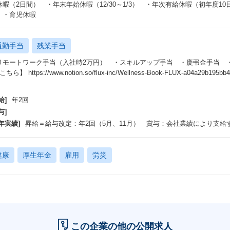
休暇（2日間） ・年末年始休暇（12/30～1/3） ・年次有給休暇（初年度
 ・育児休暇
通勤手当
残業手当
リモートワーク手当（入社時2万円） ・スキルアップ手当 ・慶弔金手当 ・リファ
ちら】 https://www.notion.so/flux-inc/Wellness-Book-FLUX-a04a29b195bb
給]
年2回
与]
年実績]
昇給＝給与改定：年2回（5月、11月） 賞与：会社業績により支給
健康
厚生年金
雇用
労災
この企業の他の公開求人