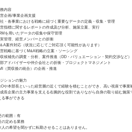
業務内容
 経営企画/事業企画支援
 全社・各事業における戦略に紐づく重要なデータの定義・収集・管理
 経営指標に関するレポートの作成及び分析、施策立案、実行
 CRMを用いたデータの収集や保守管理
 予実管理、経営メンバーとの折衝
 M＆A案件対応（状況に応じてご対応頂く可能性があります）
 経営戦略に基づくM&A戦略の立案・ソーシング
 買収候補先の調査・分析、案件推進（DD・バリュエーション・契約交渉など）
 外部アドバイザーや仲介会社との折衝・プロジェクトマネジメント
 PMI（買収後の統合）の企画・推進
ポジションの魅力
 CxOや本部長といった経営層の近くで経験を積むことができ、高い視座で事業
 急成長企業の主力事業を支える右腕的な役割でありながら自身の取り組む施策
える事ができる
更の範囲：有
社の定める業務
本人の希望を聞かずに転勤させることはありません。