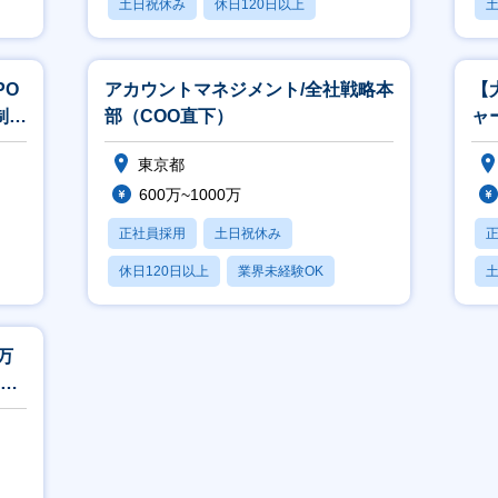
土日祝休み
休日120日以上
月残業20時間以内
PO
アカウントマネジメント/全社戦略本
【
制度
部（COO直下）
ャ
ー
東京都
600万~1000万
正社員採用
土日祝休み
休日120日以上
業界未経験OK
月残業20時間以内
月
万
レッ