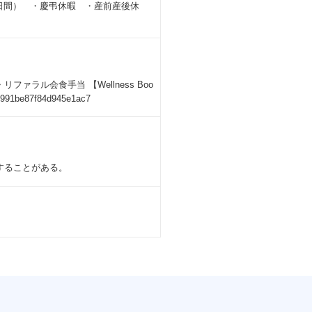
10日間） ・慶弔休暇 ・産前産後休
ラル会食手当 【Wellness Boo
4991be87f84d945e1ac7
することがある。