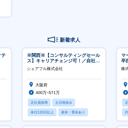
新着求人
ケテ
※関西※【コンサルティングセール
マ
ス】キャリアチェンジ可！／自社サ
卒
ービス『シェアフル』の営業
ー
シェアフル株式会社
株
実
大阪府
400万~571万
正社員採用
土日祝休み
休日120日以上
産休・育休あり
2
賞与あり
休