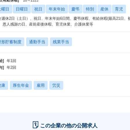
年次有給休暇]
10～21日
土曜日
日曜日
祝日
年末年始
慶弔
特別
産休
育児
全週休2日（土日）、祝日、年末年始6日間、慶弔休暇、有給休暇(最高21日、
)、恩人感謝の日、産前産後休暇、育児休業、介護休業等
財形貯蓄制度
通勤手当
残業手当
給]
年1回
与]
年2回
健康
厚生年金
雇用
労災
この企業の他の公開求人