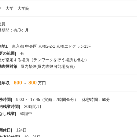
専 大学 大学院
社員
用期間：有/3ヶ月
務地1
東京都 中央区 京橋2-2-1 京橋エドグラン13F
更の範囲]
有
社が指定する場所（テレワークを行う場所も含む）
動喫煙対策
屋内禁煙(屋内喫煙可能場所有)
600
800
定年収
～
万円
務時間]
9:00 ～ 17:45（実働：7時間45分） 休憩時間：60分
平均残業時間]
20時間/月
なし残業]
確認中
間休日]
124日