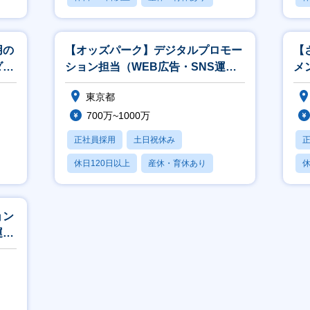
月残業20時間以内
月
用の
【オッズパーク】デジタルプロモー
【
ダー
ション担当（WEB広告・SNS運
メ
用）
東京都
700万~1000万
正社員採用
土日祝休み
休日120日以上
産休・育休あり
休
賞与あり
ョン
運