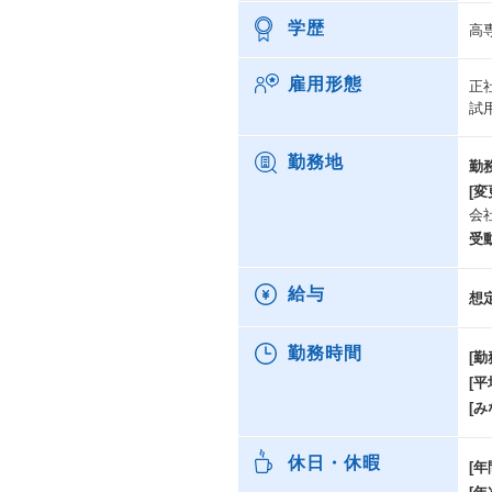
学歴
高
雇用形態
正
試
勤務地
勤
[変
会
受
給与
想
勤務時間
[勤
[
[み
休日・休暇
[年