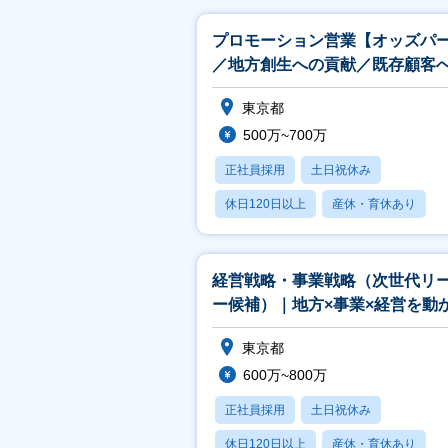
プロモーション営業【オッズパ
／地方創生への貢献／既存顧客
提案業務／リモート可】
東京都
500万~700万
正社員採用
土日祝休み
休日120日以上
産休・育休あり
賞与あり
経営戦略・事業戦略（次世代リ
ー候補）｜地方×事業×経営を動
東京都
600万~800万
正社員採用
土日祝休み
休日120日以上
産休・育休あり