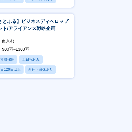
残業20時間以内
さとふる】ビジネスディベロップ
ント/アライアンス戦略企画
東京都
900万~1300万
正社員採用
土日祝休み
日120日以上
産休・育休あり
賞与あり