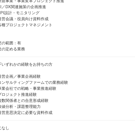
新規事業・事業変革プロジェクト推進
AI／DX関連施策の企画推進
KPI設計・モニタリング
経営会議・役員向け資料作成
各種プロジェクトマネジメント
更の範囲：有
社の定める業務
下いずれかの経験をお持ちの方
経営企画／事業企画経験
コンサルティングファームでの業務経験
事業会社での戦略・事業推進経験
プロジェクト推進経験
複数関係者との合意形成経験
数値分析・課題整理能力
経営意思決定に必要な資料作成
になし