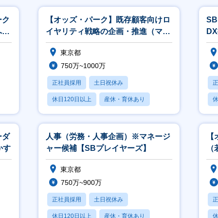
ーク
【オッズ・パーク】既存顧客向けロ
S
への
イヤリティ戦略の企画・推進（マネ
D
ージャー候補）
ョ
東京都
750万~1000万
正社員採用
土日祝休み
休日120日以上
産休・育休あり
休
賞与あり
月
ーダ
人事（労務・人事企画）※マネージ
【
かす
ャー候補【SBプレイヤーズ】
（
東京都
750万~900万
正社員採用
土日祝休み
休日120日以上
産休・育休あり
休