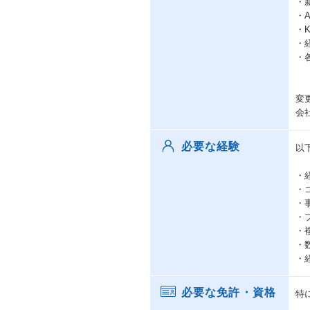
・
・
・
・
・
変
会
必要な経験
以
・
・
・
・
・
・
・
必要な免許・資格
特