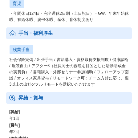
育児
・年間休日124日・完全週休2日制（土日祝日）・GW、年末年始休
暇、有給休暇、慶弔休暇、産休、育休制度あり
手当・福利厚生
残業手当
社会保険完備 / 出張手当 / 書籍購入・資格取得支援制度 / 健康診断
/ 服装自由 / アフター6（社員同士の親睦を目的とした活動助成金
の実費負） / 書籍購入・外部セミナー参加補助 / フォローアップ面
談 / オフィス家具貸与 / リモートワーク可：チーム方針に応じ、週
3以上の出社orフルリモートを選択いただけます
昇給・賞与
[昇給]
年1回
[賞与]
年2回