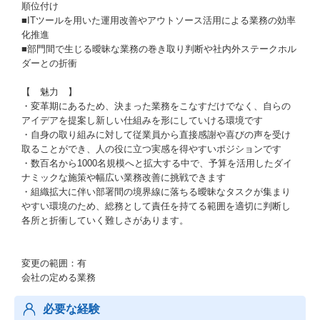
順位付け
■ITツールを用いた運用改善やアウトソース活用による業務の効率
化推進
■部門間で生じる曖昧な業務の巻き取り判断や社内外ステークホル
ダーとの折衝
【 魅力 】
・変革期にあるため、決まった業務をこなすだけでなく、自らの
アイデアを提案し新しい仕組みを形にしていける環境です
・自身の取り組みに対して従業員から直接感謝や喜びの声を受け
取ることができ、人の役に立つ実感を得やすいポジションです
・数百名から1000名規模へと拡大する中で、予算を活用したダイ
ナミックな施策や幅広い業務改善に挑戦できます
・組織拡大に伴い部署間の境界線に落ちる曖昧なタスクが集まり
やすい環境のため、総務として責任を持てる範囲を適切に判断し
各所と折衝していく難しさがあります。
変更の範囲：有
会社の定める業務
必要な経験