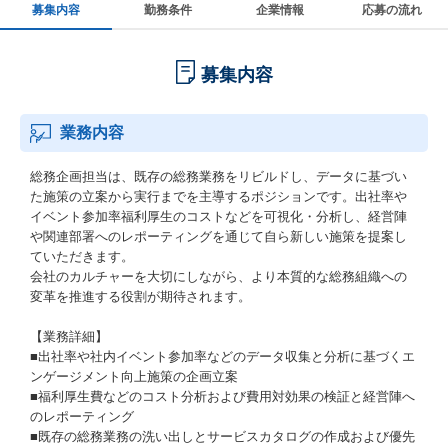
募集内容
勤務条件
企業情報
応募の流れ
募集内容
業務内容
総務企画担当は、既存の総務業務をリビルドし、データに基づい
た施策の立案から実行までを主導するポジションです。出社率や
イベント参加率福利厚生のコストなどを可視化・分析し、経営陣
や関連部署へのレポーティングを通じて自ら新しい施策を提案し
ていただきます。
会社のカルチャーを大切にしながら、より本質的な総務組織への
変革を推進する役割が期待されます。
【業務詳細】
■出社率や社内イベント参加率などのデータ収集と分析に基づくエ
ンゲージメント向上施策の企画立案
■福利厚生費などのコスト分析および費用対効果の検証と経営陣へ
のレポーティング
■既存の総務業務の洗い出しとサービスカタログの作成および優先