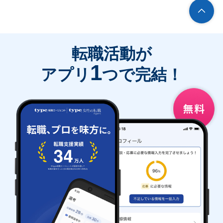
転職活動が
1
アプリ
つで完結！