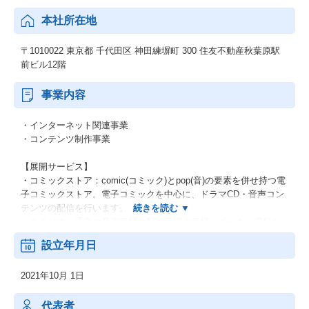
本社所在地
〒1010022 東京都 千代田区 神田練塀町 300 住友不動産秋葉原駅
前ビル12階
事業内容
・インターネット関連事業
・コンテンツ制作事業
【展開サービス】
・コミックストア：comic(コミック)とpop(音)の要素を併せ持つ電
子コミックストア。電子コミックを中心に、ドラマCD・音声コン
テンツの配信を行います。
・スタジオ：通常の音声収録や配信番組の収録、ボーカル収録だ
けでなく、『バイノーラル音声』の収録にも対応したスタジオ。
設立年月日
・マッチングサービス：作品・プロフィールを登録すれば、企業
から仕事のオファーが届くサービス『GENSEKI』。
2021年10月 1日
※同社は1994年に創立された株式会社エイシスの親会社として202
1年に設立されました。同社に株式会社エイシスの一部事業及び子
代表者