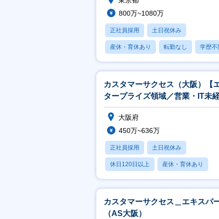
東京都
800万~1080万
正社員採用
土日祝休み
産休・育休あり
転勤なし
学歴不
カスタマーサクセス（大阪）【
タープライズ領域／営業・IT未
歓迎／営業ノルマなし】
大阪府
450万~636万
正社員採用
土日祝休み
休日120日以上
産休・育休あり
学歴不問
カスタマーサクセス＿エキスパ
（AS大阪）