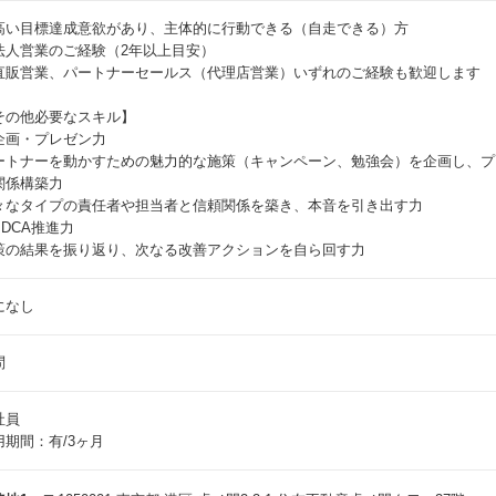
高い目標達成意欲があり、主体的に行動できる（自走できる）方
法人営業のご経験（2年以上目安）
直販営業、パートナーセールス（代理店営業）いずれのご経験も歓迎します
その他必要なスキル】
企画・プレゼン力
ートナーを動かすための魅力的な施策（キャンペーン、勉強会）を企画し、プ
関係構築力
々なタイプの責任者や担当者と信頼関係を築き、本音を引き出す力
PDCA推進力
策の結果を振り返り、次なる改善アクションを自ら回す力
になし
問
社員
用期間：有/3ヶ月