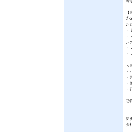
者
【
①
た
・
・
ン
・
・
＜
・
・
・
・
②
変
会