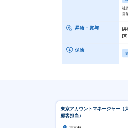
社
営
昇給・賞与
[昇
[賞
保険
東京アカウントマネージャー（
顧客担当）