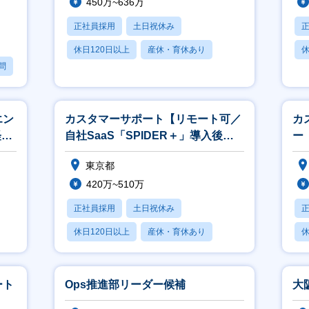
450万~636万
正社員採用
土日祝休み
休日120日以上
産休・育休あり
休
問
月残業20時間以内
月
エン
カスタマーサポート【リモート可／
カ
経験
自社SaaS「SPIDER＋」導入後支
ー
援】
東京都
420万~510万
正社員採用
土日祝休み
休日120日以上
産休・育休あり
休
パパママ社員活躍中
月
ート
Ops推進部リーダー候補
大