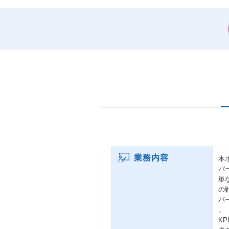
業務内容
本
パ
単
の
パ
。
K