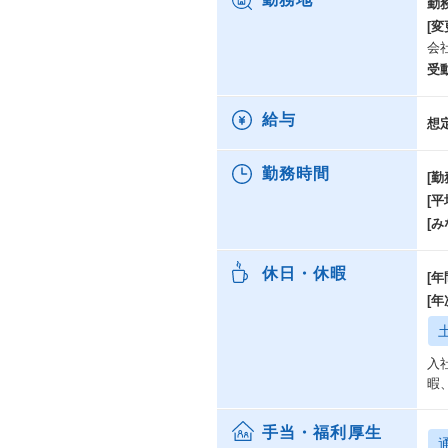
勤
[変
会
受
給与
想
勤務時間
[勤
[
[み
休日・休暇
[年
[
入
暇
手当・福利厚生