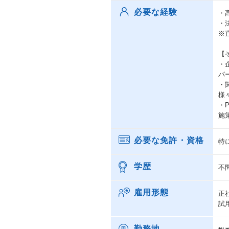
必要な経験
・
・
※
【
・
パ
・
様
・
施
必要な免許・資格
特
学歴
不
雇用形態
正
試
勤務地