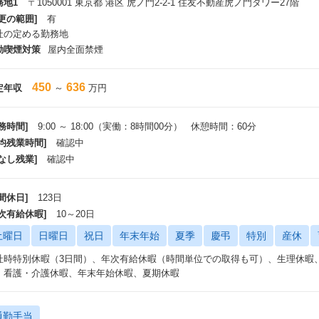
務地1
〒1050001 東京都 港区 虎ノ門2-2-1 住友不動産虎ノ門タワー27階
更の範囲]
有
社の定める勤務地
動喫煙対策
屋内全面禁煙
450
636
定年収
～
万円
務時間]
9:00 ～ 18:00（実働：8時間00分） 休憩時間：60分
平均残業時間]
確認中
なし残業]
確認中
間休日]
123日
年次有給休暇]
10～20日
土曜日
日曜日
祝日
年末年始
夏季
慶弔
特別
産休
社時特別休暇（3日間）、年次有給休暇（時間単位での取得も可）、生理休暇
、看護・介護休暇、年末年始休暇、夏期休暇
通勤手当