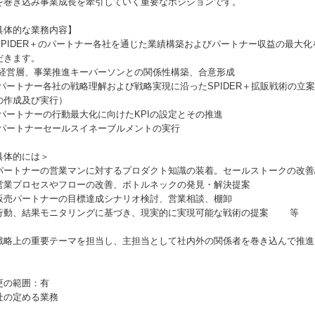
を巻き込み事業成長を牽引していく重要なポジションです。
具体的な業務内容】
SPIDER＋のパートナー各社を通じた業績構築およびパートナー収益の最大
だきます。
 経営層、事業推進キーパーソンとの関係性構築、合意形成
 パートナー各社の戦略理解および戦略実現に沿ったSPIDER＋拡販戦術の立
の作成及び実行）
 パートナーの行動最大化に向けたKPIの設定とその推進
 パートナーセールスイネーブルメントの実行
具体的には＞
パートナーの営業マンに対するプロダクト知識の装着。セールストークの改善
営業プロセスやフローの改善、ボトルネックの発見・解決提案
販売パートナーの目標達成シナリオ検討、営業相談、棚卸
行動、結果モニタリングに基づき、現実的に実現可能な戦術の提案 等
戦略上の重要テーマを担当し、主担当として社内外の関係者を巻き込んで推進
更の範囲：有
社の定める業務