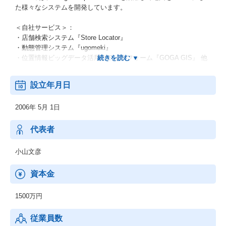
た様々なシステムを開発しています。
＜自社サービス＞：
・店舗検索システム『Store Locator』
・動態管理システム『ugomeki』
・位置情報ビッグデータ活用プラットフォーム『GOGA GIS』 他
＜個別開発＞：
設立年月日
・分析、業務効率化、価値創造など、クライアントのさまざまな
ビジネスニーズに応じて個別開発を行っています。
2006年 5月 1日
・Google マップ部門のアジア No.1パートナーの受賞歴がある、G
oogle社から認定されたパートナーです
・位置情報サービス市場の成長とともにゴーガのビジネスも拡大
代表者
しております。
メーカーや小売、通信、飲食、自治体など様々な業界で利用され
小山文彦
るシステムを開発しています
資本金
1500万円
従業員数