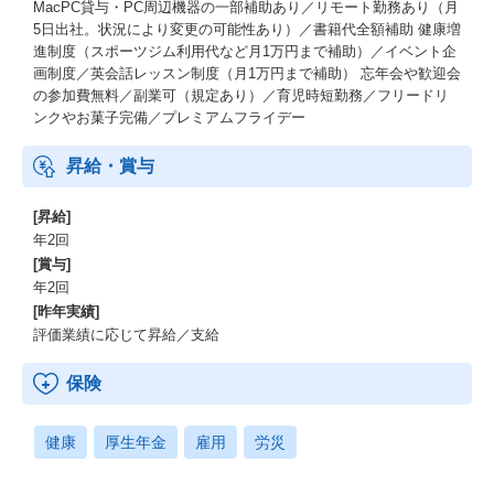
MacPC貸与・PC周辺機器の一部補助あり／リモート勤務あり（月
5日出社。状況により変更の可能性あり）／書籍代全額補助 健康増
進制度（スポーツジム利用代など月1万円まで補助）／イベント企
画制度／英会話レッスン制度（月1万円まで補助） 忘年会や歓迎会
の参加費無料／副業可（規定あり）／育児時短勤務／フリードリ
ンクやお菓子完備／プレミアムフライデー
昇給・賞与
[昇給]
年2回
[賞与]
年2回
[昨年実績]
評価業績に応じて昇給／支給
保険
健康
厚生年金
雇用
労災