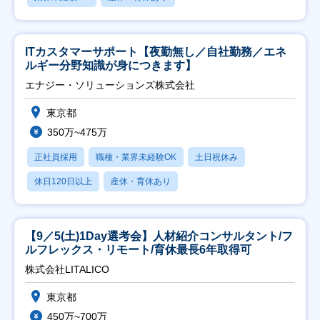
ITカスタマーサポート【夜勤無し／自社勤務／エネ
ルギー分野知識が身につきます】
エナジー・ソリューションズ株式会社
東京都
350万~475万
正社員採用
職種・業界未経験OK
土日祝休み
休日120日以上
産休・育休あり
【9／5(土)1Day選考会】人材紹介コンサルタント/フ
ルフレックス・リモート/育休最長6年取得可
株式会社LITALICO
東京都
450万~700万