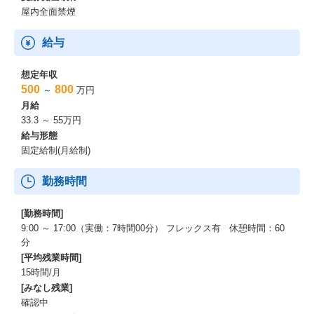
屋内全面禁煙
＜その他＞
Slack
GitHub
給与
Google Workspace
想定年収
＜PC＞
500
800
～
万円
Mac（Windows経験のみの方も歓迎）
月給
33.3 ～ 55万円
※新しい技術を積極的に導入し、モダンな環境で開発ができま
給与形態
す。
固定給制(月給制)
ゴーガの魅力
勤務時間
＜技術力の向上＞
[勤務時間]
・開発のプロセス全てに関わることができる
9:00 ～ 17:00（実働：7時間00分） フレックス有 休憩時間：60
・Google マップの技術だけではなく、ベースとなるWebの技術も
分
積極的に導入しているため、Web開発の技術力も身につきます
[平均残業時間]
・自社開発、個別開発問わず営業とエンジニアが協力してお客様
15時間/月
が本当に必要としているものを提案できる
[みなし残業]
・実際に利用いただく企業様と話ができるため、しっかりと課題
確認中
をヒアリングし提案ができる