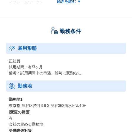
＜フレームワーク＞
Vue.js
＜環境＞
GCP（Google Cloud Platform）
勤務条件
AWS(Amazon Web Service）
＜データベース＞
雇用形態
MySQL
Firestore
BigQuery
正社員
試用期間：有/3ヶ月
＜プロジェクト管理＞
備考：試用期間中の待遇、給与に変動なし
Asana
backlog
勤務地
＜AI＞
勤務地1
Gemini
東京都 渋谷区渋谷3-6-3 渋谷363清水ビル10F
Cursor
[変更の範囲]
GitHub Copilot
有
Codex
会社の定める勤務地
Claude
受動喫煙対策