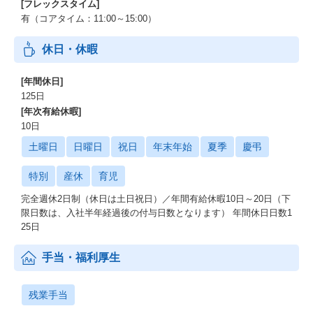
[フレックスタイム]
・勉強会や技術共有会の開催や社内の技術ブログなど、スキルア
有（コアタイム：11:00～15:00）
ップできる環境がある
休日・休暇
＜働きやすさ＞
・裁量権を持って働くことができる
[年間休日]
・テレワークやフレックス制度などがあり、所定労働時間が7時間
125日
であるためワークライフバランスをとりやすい
[年次有給休暇]
・役職や部署の垣根なくフラットに交流や議論をすることができ
10日
る
土曜日
日曜日
祝日
年末年始
夏季
慶弔
特別
産休
育児
完全週休2日制（休日は土日祝日）／年間有給休暇10日～20日（下
限日数は、入社半年経過後の付与日数となります） 年間休日日数1
25日
手当・福利厚生
残業手当