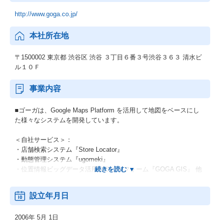
http://www.goga.co.jp/
本社所在地
〒1500002 東京都 渋谷区 渋谷 ３丁目６番３号渋谷３６３ 清水ビ
ル１０Ｆ
事業内容
■ゴーガは、Google Maps Platform を活用して地図をベースにし
た様々なシステムを開発しています。
＜自社サービス＞：
・店舗検索システム『Store Locator』
・動態管理システム『ugomeki』
・位置情報ビッグデータ活用プラットフォーム『GOGA GIS』 他
＜個別開発＞：
設立年月日
・分析、業務効率化、価値創造など、クライアントのさまざまな
ビジネスニーズに応じて個別開発を行っています。
2006年 5月 1日
・Google マップ部門のアジア No.1パートナーの受賞歴がある、G