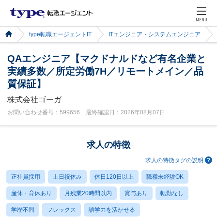
MENU
type転職エージェントIT
ITエンジニア・システムエンジニア
QAエンジニア【マクドナルドなど有名企業と
実績多数／所定労働7H／リモートメイン／品
質保証】
株式会社ゴーガ
お問い合わせ番号：599656 最終確認日：2026年08月07日
求人の特徴
求人の特徴タグの説明
正社員採用
土日祝休み
休日120日以上
職種未経験OK
産休・育休あり
月残業20時間以内
賞与あり
転勤なし
学歴不問
フレックス
語学力を活かせる