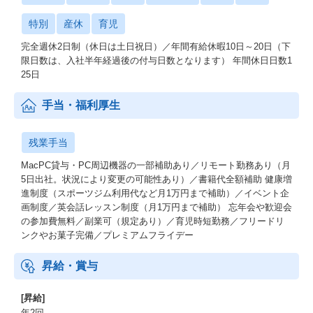
特別
産休
育児
完全週休2日制（休日は土日祝日）／年間有給休暇10日～20日（下
限日数は、入社半年経過後の付与日数となります） 年間休日日数1
25日
手当・福利厚生
残業手当
MacPC貸与・PC周辺機器の一部補助あり／リモート勤務あり（月
5日出社。状況により変更の可能性あり）／書籍代全額補助 健康増
進制度（スポーツジム利用代など月1万円まで補助）／イベント企
画制度／英会話レッスン制度（月1万円まで補助） 忘年会や歓迎会
の参加費無料／副業可（規定あり）／育児時短勤務／フリードリ
ンクやお菓子完備／プレミアムフライデー
昇給・賞与
[昇給]
年2回