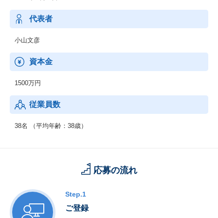
oogle社から認定されたパートナーです
・位置情報サービス市場の成長とともにゴーガのビジネスも拡大
代表者
しております。
メーカーや小売、通信、飲食、自治体など様々な業界で利用され
小山文彦
るシステムを開発しています
資本金
1500万円
従業員数
38名 （平均年齢：38歳）
応募の流れ
Step.1
ご登録