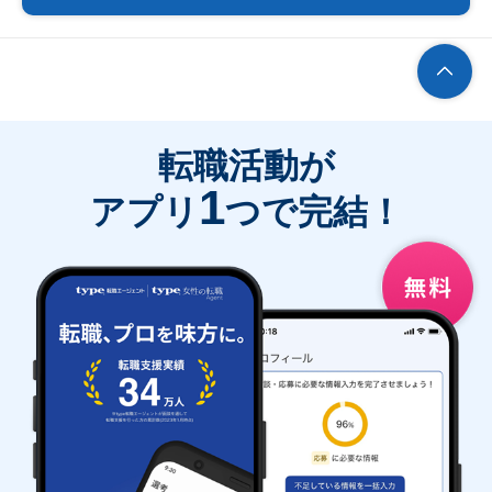
転職活動が
1
アプリ
つで完結！