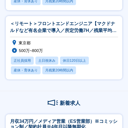
産休・育休あり
月残業20時間以内
＜リモート＞フロントエンドエンジニア【マクドナ
ルドなど有名企業で導入／所定労働7H／残業平均
15H】
東京都
500万~800万
正社員採用
土日祝休み
休日120日以上
産休・育休あり
月残業20時間以内
新着求人
月収34万円／メディア営業（ES営業部）※コミッシ
ョン制／契約社員※4年目以降無期化