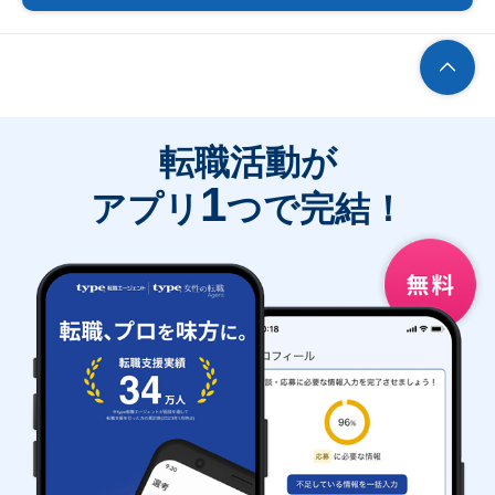
転職活動が
1
アプリ
つで完結！