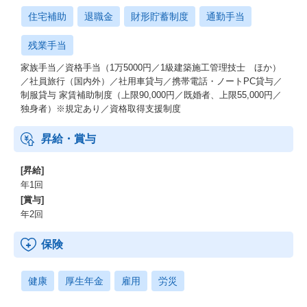
住宅補助
退職金
財形貯蓄制度
通勤手当
残業手当
家族手当／資格手当（1万5000円／1級建築施工管理技士 ほか）
／社員旅行（国内外）／社用車貸与／携帯電話・ノートPC貸与／
制服貸与 家賃補助制度（上限90,000円／既婚者、上限55,000円／
独身者）※規定あり／資格取得支援制度
昇給・賞与
[昇給]
年1回
[賞与]
年2回
保険
健康
厚生年金
雇用
労災