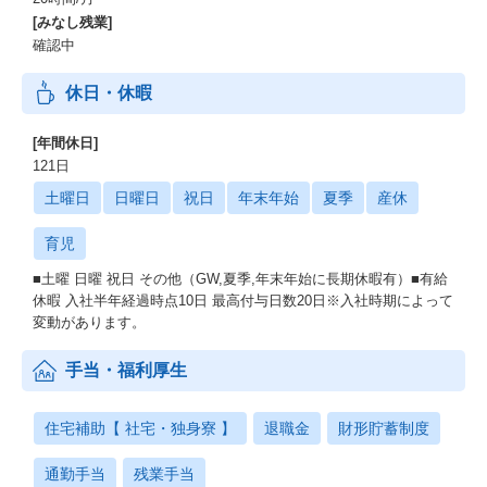
[みなし残業]
確認中
休日・休暇
[年間休日]
121日
土曜日
日曜日
祝日
年末年始
夏季
産休
育児
■土曜 日曜 祝日 その他（GW,夏季,年末年始に長期休暇有）■有給
休暇 入社半年経過時点10日 最高付与日数20日※入社時期によって
変動があります。
手当・福利厚生
住宅補助【 社宅・独身寮 】
退職金
財形貯蓄制度
通勤手当
残業手当