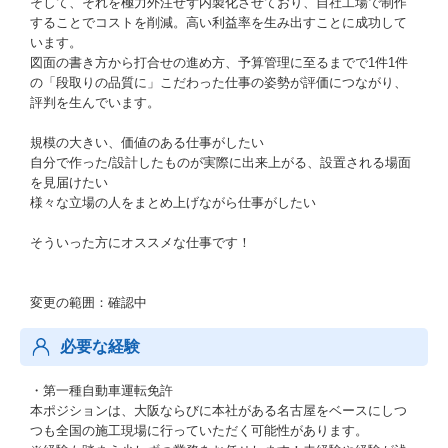
そして、それを極力外注せず内製化させており、自社工場で制作
することでコストを削減。高い利益率を生み出すことに成功して
います。
図面の書き方から打合せの進め方、予算管理に至るまでで1件1件
の「段取りの品質に」こだわった仕事の姿勢が評価につながり、
評判を生んでいます。
規模の大きい、価値のある仕事がしたい
自分で作った/設計したものが実際に出来上がる、設置される場面
を見届けたい
様々な立場の人をまとめ上げながら仕事がしたい
そういった方にオススメな仕事です！
変更の範囲：確認中
必要な経験
・第一種自動車運転免許
本ポジションは、大阪ならびに本社がある名古屋をベースにしつ
つも全国の施工現場に行っていただく可能性があります。