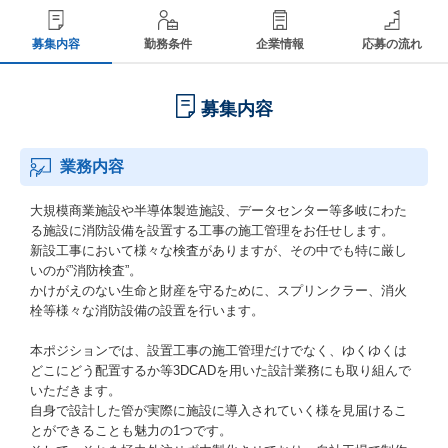
募集内容
勤務条件
企業情報
応募の流れ
募集内容
業務内容
大規模商業施設や半導体製造施設、データセンター等多岐にわた
る施設に消防設備を設置する工事の施工管理をお任せします。
新設工事において様々な検査がありますが、その中でも特に厳し
いのが”消防検査”。
かけがえのない生命と財産を守るために、スプリンクラー、消火
栓等様々な消防設備の設置を行います。
本ポジションでは、設置工事の施工管理だけでなく、ゆくゆくは
どこにどう配置するか等3DCADを用いた設計業務にも取り組んで
いただきます。
自身で設計した管が実際に施設に導入されていく様を見届けるこ
とができることも魅力の1つです。