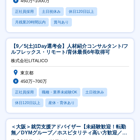
450万~1000万
正社員採用
土日祝休み
休日120日以上
月残業20時間以内
賞与あり
【9／5(土)1Day選考会】人材紹介コンサルタント/フ
ルフレックス・リモート/育休最長6年取得可
株式会社LITALICO
東京都
450万~700万
正社員採用
職種・業界未経験OK
土日祝休み
休日120日以上
産休・育休あり
＜大阪＞就労支援アドバイザー【未経験歓迎！転勤
無／DYMグループ／ホスピタリティ高い方歓迎／土
日祝】