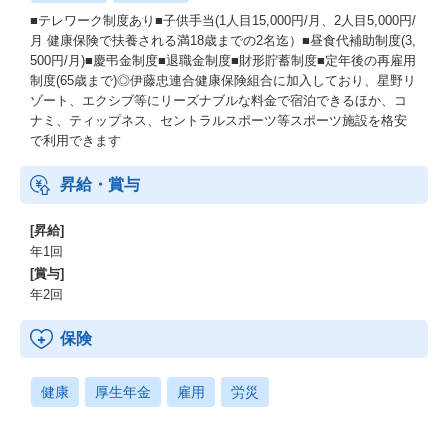
■テレワーク制度あり■子供手当(1人目15,000円/月、2人目5,000円/
月 健康保険で扶養される満18歳までの2名迄）■昼食代補助制度(3,
500円/月)■慶弔金制度■退職金制度■財形貯蓄制度■定年後の再雇用
制度(65歳まで)◎伊藤忠連合健康保険組合に加入しており、星野リ
ゾート、エクシブ等にリーズナブルな料金で宿泊できるほか、コ
ナミ、ティップネス、セントラルスポーツ等スポーツ施設を格安
で利用できます
昇給・賞与
[昇給]
年1回
[賞与]
年2回
保険
健康
厚生年金
雇用
労災