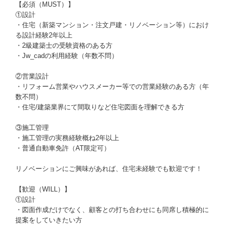
【必須（MUST）】
①設計
・住宅（新築マンション・注文戸建・リノベーション等）におけ
る設計経験2年以上
・2級建築士の受験資格のある方
・Jw_cadの利用経験（年数不問）
②営業設計
・リフォーム営業やハウスメーカー等での営業経験のある方（年
数不問）
・住宅/建築業界にて間取りなど住宅図面を理解できる方
③施工管理
・施工管理の実務経験概ね2年以上
・普通自動車免許（AT限定可）
リノベーションにご興味があれば、住宅未経験でも歓迎です！
【歓迎（WILL）】
①設計
・図面作成だけでなく、顧客との打ち合わせにも同席し積極的に
提案をしていきたい方