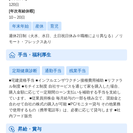
120日
[年次有給休暇]
10～20日
年末年始
産休
育児
週休2日制（火水、水日、土日祝日休み※職種により異なる）／リ
モート・フレックスあり
手当・福利厚生
定期健康診断
通勤手当
残業手当
■宅建資格手当 ■インフルエンザワクチン接種費用補助 ■リファラ
ル制度 ■モチイエ制度 自社サービスを通じて家を購入した場合、
購入金額に応じて一定期間ローン支払いを補助する手当を支給し
ています。 ■従業員持株会 毎⽉給与の⼀部を積み⽴て、奨励金と
合わせて⾃社の株式の購⼊が可能 ■PC/モニター貸与 その他業務
で使用するもの（携帯電話等）は、必要に応じて貸与します ■社
内フード販売
昇給・賞与