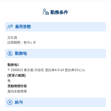
転職してきたメンバーからは「誰のための、何の仕事をし、どの
ようなインパクトがあったかの体感が強く得られる」というのも
勤務条件
よく挙げられています。
雇用形態
正社員
試用期間：有/3ヶ月
勤務地
勤務地1
〒1500013 東京都 渋谷区 恵比寿4-3-14 恵比寿SSビル
[変更の範囲]
無
受動喫煙対策
屋内全面禁煙
給与