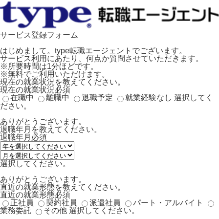
サービス登録フォーム
はじめまして。type転職エージェントでございます。
サービス利用にあたり、何点か質問させていただきます。
※所要時間は1分ほどです。
※無料でご利用いただけます。
現在の就業状況を教えてください。
現在の就業状況
必須
在職中
離職中
退職予定
就業経験なし
選択してく
ださい。
ありがとうございます。
退職年月を教えてください。
退職年月
必須
選択してください。
ありがとうございます。
直近の就業形態を教えてください。
直近の就業形態
必須
正社員
契約社員
派遣社員
パート・アルバイト
業務委託
その他
選択してください。