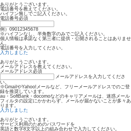
ありがとうございます。
電話番号を教えてください。
ハイフン無しでご記入ください。
電話番号
必須
例）09012345678
※ハイフンなし、半角数字のみでご記入ください。
個人情報は承諾なく第三者に提供・公開されることはありませ
ん。
電話番号を入力してください。
入力しました
ありがとうございます。
メールアドレスを教えてください。
メールアドレス
必須
メールアドレスを入力してくださ
い。
※GmailやYahoo!メールなど、フリーメールアドレスでのご登
録を推奨しています。
au・SoftBank・docomoなどのキャリアメールは、迷惑メール
フィルタの設定にかかわらず、メールが届かないことが多々あ
ります。
入力しました
ありがとうございます。
サービス利用のためのパスワードを
英語と数字8文字以上の組み合わせで入力してください。