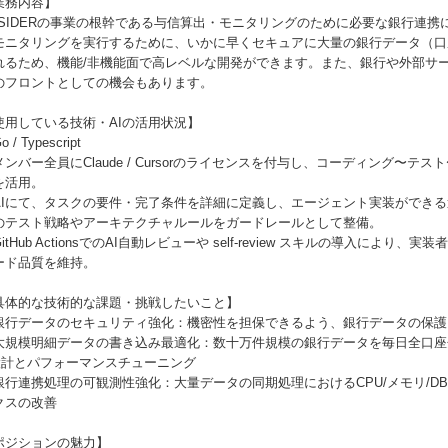
業務内容】
PSIDERの事業の根幹である与信算出・モニタリングのために必要な銀行連
モニタリングを実行するために、いかに早くセキュアに大量の銀行データ（口座
れるため、機能/非機能面で高レベルな開発ができます。また、銀行や外部サ
のフロントとしての機会もあります。
使用している技術・AIの活用状況】
 / Typescript
メンバー全員にClaude / Cursorのライセンスを付与し、コーディング〜テ
を活用。
AIにて、タスクの要件・完了条件を詳細に定義し、エージェント実装ができ
のテスト戦略やアーキテクチャルールをガードレールとして整備。
itHub ActionsでのAI自動レビューや self-review スキルの導入によ
ード品質を維持。
具体的な技術的な課題・挑戦したいこと】
銀行データのセキュリティ強化：機密性を担保できるよう、銀行データの保護
大規模明細データの書き込み最適化：数十万件規模の銀行データを毎日全口座
設計とパフォーマンスチューニング
銀行連携処理の可観測性強化：大量データの同期処理におけるCPU/メモリ/D
クスの改善
ポジションの魅力】