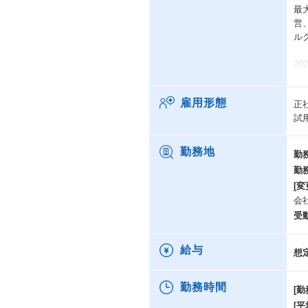
最
営
ル
2
す
数
雇用形態
正
試
ま
数
い
勤務地
勤
勤
事
[変
億
会
略
の
受
創
給与
想
て
業
*各
勤務時間
[勤
[