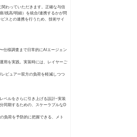
携に関わっていただきます。正確な与信
/残高/明細）を統合/連携するかが問
ービスとの連携を行うため、技術サイ
スト〜仕様調査まで日常的にAIエージェン
る運用を実践。実装時には、レイヤーご
り、実装者/レビュアー双方の負荷を軽減しつつ
レベルをさらに引き上げる設計~実装
分同期するための、スケーラブルなD
Bの負荷を予防的に把握できる、メト