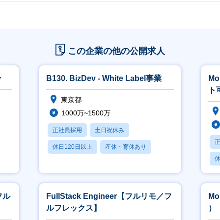
この企業の他の公開求人
ン
B130. BizDev - White Label事業
Mo
ト
東京都
1000万~1500万
正社員採用
土日祝休み
休日120日以上
産休・育休あり
休
賞与あり
【フル
FullStack Engineer【フルリモ／フ
Mo
ルフレックス】
）