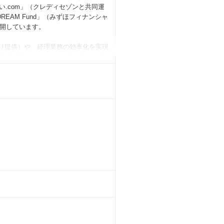
い.com」（クレディセゾンと共同運
DREAM Fund」（みずほフィナンシャ
展開しています。
携により提供）や、経理業務の効率化を実現
いった新規事業を立ち上げ、累計導入企業
率は1%未満を維持、累計カード発行枚
クトの利便性と安全性の向上を加速させて
続。2024年にはシリーズDとして154
、みずほフィナンシャルグループへの戦
融サービスの共同展開を通じ、日本企業
える社会インフラの構築に挑戦し続け
く、カテゴリートップとなる新たな事