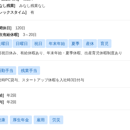
なし残業]
みなし残業なし
募集背景】
フレックスタイム]
有
pp Infra TeamはSeamless Bank Integrationをチームミッションに
、高精度な与信算出やモニタリングの実現を目指すチームです。
銀行データを用いたビジネスは多角化しており、AI与信はもちろん、融資後
間休日]
120日
れています。
年次有給休暇]
3～20日
このように、AI与信をはじめとして複数の事業運営をするUPSIDERにおい
担保しながら最速で事業展開をするためにこの度募集をします。
土曜日
日曜日
祝日
年末年始
夏季
産休
育児
日祝日休み、有給休暇あり、年末年始・夏季休暇、出産育児休暇制度あり
通勤手当
残業手当
社時PC貸与、スタートアップ休暇を入社時3日付与
給]
年2回
与]
年2回
健康
厚生年金
雇用
労災