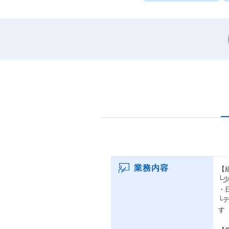
業務内容
【
└
・
└
す