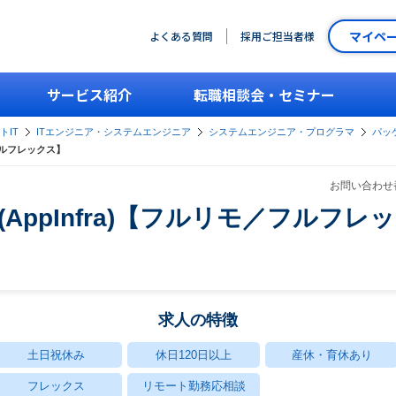
マイペ
よくある質問
採用ご担当者様
サービス紹介
転職相談会・セミナー
トIT
ITエンジニア・システムエンジニア
システムエンジニア・プログラマ
パッ
モ／フルフレックス】
お問い合わせ番
neer(AppInfra)【フルリモ／フルフ
求人の特徴
土日祝休み
休日120日以上
産休・育休あり
フレックス
リモート勤務応相談