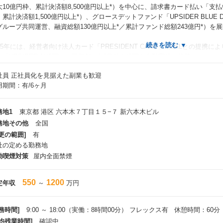
大10億円枠、累計決済額8,500億円以上*）を中心に、請求書カード払い「支払
、累計決済額1,500億円以上*）、グロースデットファンド「UPSIDER BLUE 
グループ共同運営、融資総額130億円以上*／累計ファンド総額243億円*）を
025年には、経営者向け法人カード「PRESIDENT CARD」（JALとの提
る「UPSIDER AI経理」（業務AIが1.1億件の処理を自動実行・代替）と
10万社以上に到達。
社員
正社員化を見据えた副業も歓迎
用期間：有/6ヶ月
た、祖業の「UPSIDER」では累計与信枠5兆円以上を提供し、不正利用発生
340,000枚以上*、アップロードされた領収書数は160万枚以上*と、プロダ
ます。
務地1
東京都 港区 六本木７丁目１５−７ 新六本木ビル
務地その他
全国
業成長としては、年間売上規模約100億円*、かつ年間売上成長率50%以上*を継
更の範囲]
有
円の資金調達を実施し、累計資金調達額は600億円を突破。2025年7月には
社の定める勤務地
的グループインを発表し、従来からの共創領域に加えて、AI与信や新たな金
競争力を本質から高める金融エコシステムの創出に挑んでいます。
動喫煙対策
屋内全面禁煙
業者は引き続き経営株主として参画し、上場も視野に入れながら、挑戦者を支
550
1200
定年収
～
万円
います。私たちは今後も、挑戦する企業と、それを支える社会を前進させるべ
創出を加速させていきます。
種数値は2025年11月末時点
務時間]
9:00 ～ 18:00（実働：8時間00分） フレックス有 休憩時間：60分
平均残業時間]
確認中