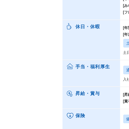
[み
【
[
・A
し
・
休日・休暇
[年
さ
[
・
を
土
手当・福利厚生
入
昇給・賞与
[昇
[賞
保険