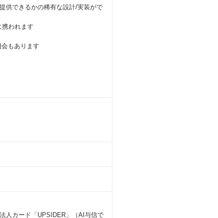
提供できるかの稀有な設計/実装がで
に携われます
機会もあります
カード「UPSIDER」（AI与信で