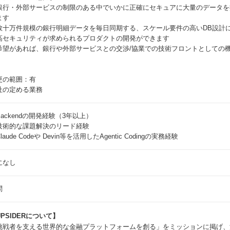
銀行・外部サービスの制限のある中でいかに正確にセキュアに大量のデータを
ます
数十万件規模の銀行明細データを毎日同期する、スケール要件の高いDB設計
高セキュリティが求められるプロダクトの開発ができます
希望があれば、銀行や外部サービスとの交渉/協業での技術フロントとしての
更の範囲：有
社の定める業務
Backendの開発経験（3年以上）
技術的な課題解決のリード経験
laude Codeや Devin等を活用したAgentic Codingの実務経験
になし
問
PSIDERについて】
挑戦者を支える世界的な金融プラットフォームを創る」をミッションに掲げ、法人