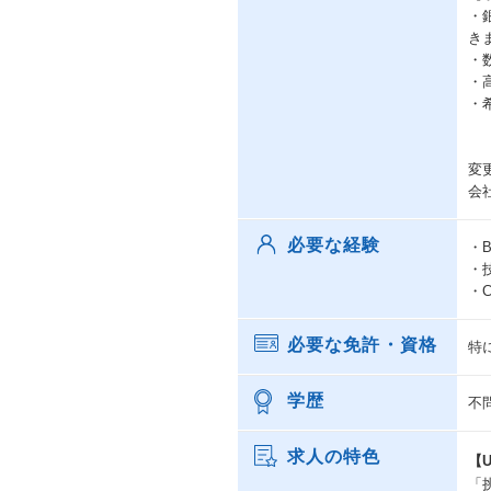
・
き
・
・
・
変
会
必要な経験
・
・
・C
必要な免許・資格
特
学歴
不
求人の特色
【U
「