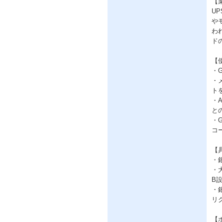
【
U
や
わ
ド
【
・Go
・
ト
・
と
・G
コ
【
・
・
B
・
リ
【