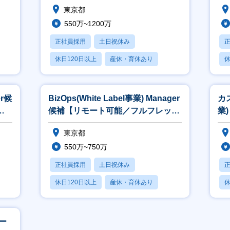
東京都
550万~1200万
正社員採用
土日祝休み
休日120日以上
産休・育休あり
休
賞与あり
er候
BizOps(White Label事業) Manager
カス
ク
候補【リモート可能／フルフレック
業
ス】
フ
東京都
550万~750万
正社員採用
土日祝休み
休日120日以上
産休・育休あり
休
賞与あり
モー